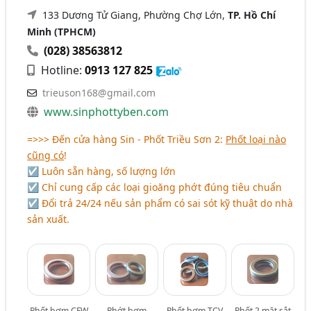
133 Dương Tử Giang, Phường Chợ Lớn,
TP. Hồ Chí
Minh (TPHCM)
(028) 38563812
Hotline:
0913 127 825
trieuson168@gmail.com
www.sinphottyben.com
=>>> Đến cửa hàng Sin - Phốt Triều Sơn 2:
Phốt loại nào
cũng có
!
☑ Luôn sẵn hàng, số lượng lớn
☑ Chỉ cung cấp các loại gioăng phớt đúng tiêu chuẩn
☑ Đổi trả 24/24 nếu sản phẩm có sai sót kỹ thuật do nhà
sản xuất.
Phốt bơm CFW
Phớt bơm
Phốt bơm TCV
Phốt 2 mặt sắt