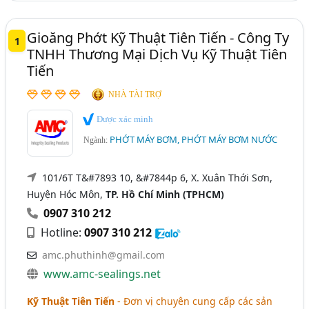
Gioăng Phớt Kỹ Thuật Tiên Tiến - Công Ty
1
TNHH Thương Mại Dịch Vụ Kỹ Thuật Tiên
Tiến
NHÀ TÀI TRỢ
Được xác minh
PHỚT MÁY BƠM, PHỚT MÁY BƠM NƯỚC
Ngành:
101/6T T&#7893 10, &#7844p 6, X. Xuân Thới Sơn,
Huyện Hóc Môn,
TP. Hồ Chí Minh (TPHCM)
0907 310 212
Hotline:
0907 310 212
amc.phuthinh@gmail.com
www.amc-sealings.net
Kỹ Thuật Tiên Tiến
- Đơn vị chuyên cung cấp các sản