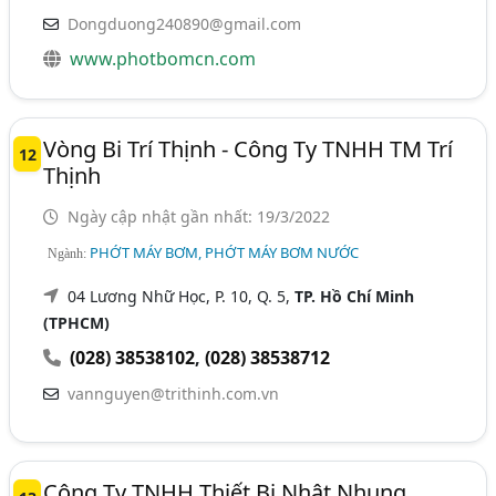
Dongduong240890@gmail.com
www.photbomcn.com
Vòng Bi Trí Thịnh - Công Ty TNHH TM Trí
12
Thịnh
Ngày cập nhật gần nhất: 19/3/2022
PHỚT MÁY BƠM, PHỚT MÁY BƠM NƯỚC
Ngành:
04 Lương Nhữ Học, P. 10, Q. 5,
TP. Hồ Chí Minh
(TPHCM)
(028) 38538102
,
(028) 38538712
vannguyen@trithinh.com.vn
Công Ty TNHH Thiết Bị Nhật Nhung