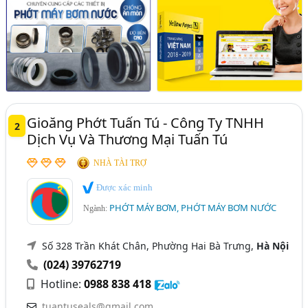
Gioăng Phớt Tuấn Tú - Công Ty TNHH
2
Dịch Vụ Và Thương Mại Tuấn Tú
NHÀ TÀI TRỢ
Được xác minh
PHỚT MÁY BƠM, PHỚT MÁY BƠM NƯỚC
Ngành:
Số 328 Trần Khát Chân, Phường Hai Bà Trưng,
Hà Nội
(024) 39762719
Hotline:
0988 838 418
tuantuseals@gmail.com