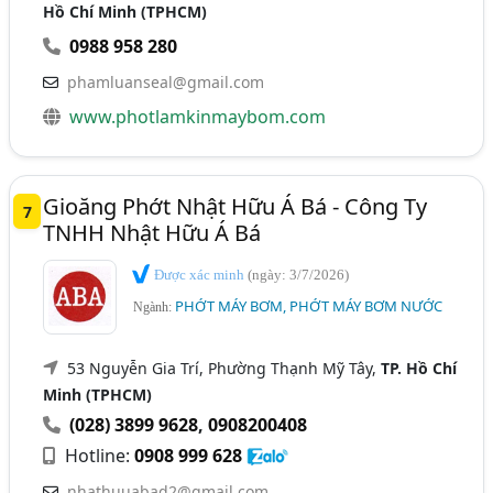
Hồ Chí Minh (TPHCM)
0988 958 280
phamluanseal@gmail.com
www.photlamkinmaybom.com
Gioăng Phớt Nhật Hữu Á Bá - Công Ty
7
TNHH Nhật Hữu Á Bá
Được xác minh
(ngày: 3/7/2026)
PHỚT MÁY BƠM, PHỚT MÁY BƠM NƯỚC
Ngành:
53 Nguyễn Gia Trí, Phường Thạnh Mỹ Tây,
TP. Hồ Chí
Minh (TPHCM)
(028) 3899 9628
,
0908200408
Hotline:
0908 999 628
nhathuuabad2@gmail.com