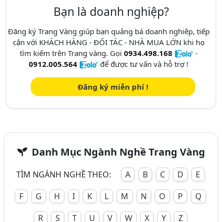
Bạn là doanh nghiệp?
Đăng ký Trang Vàng giúp bạn quảng bá doanh nghiêp, tiếp
cận với KHÁCH HÀNG - ĐỐI TÁC - NHÀ MUA LỚN khi họ
tìm kiếm trên Trang vàng. Gọi
0934.498.168
-
0912.005.564
để được tư vấn và hỗ trợ !
Đăng ký miễn phí !
Danh Mục Ngành Nghề Trang Vàng
TÌM NGÀNH NGHỀ THEO:
A
B
C
D
E
F
G
H
I
K
L
M
N
O
P
Q
R
S
T
U
V
W
X
Y
Z