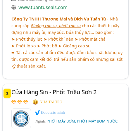
www.tuantuseals.com
Công Ty TNHH Thương Mại và Dịch Vụ Tuấn Tú
- Nhà
cung cấp
Gioăng cao su, phớt cao su
cho các thiết bị xây
dựng như máy ủi, máy xúc, búa thủy lực,.. bao gồm:
➤ Phớt thủy lực ➤ Phớt khí nén ➤ Phớt mặt chả
➤ Phớt lò xo ➤ Phớt bộ ➤ Gioăng cao su
➨ Tất cả các sản phẩm đều được đảm bảo chất lượng uy
tín, được cam kết đổi trả nếu sản phẩm có những sai sót
kỹ thuật sản xuất.
Cửa Hàng Sin - Phốt Triều Sơn 2
3
NHÀ TÀI TRỢ
Được xác minh
PHỚT MÁY BƠM, PHỚT MÁY BƠM NƯỚC
Ngành: