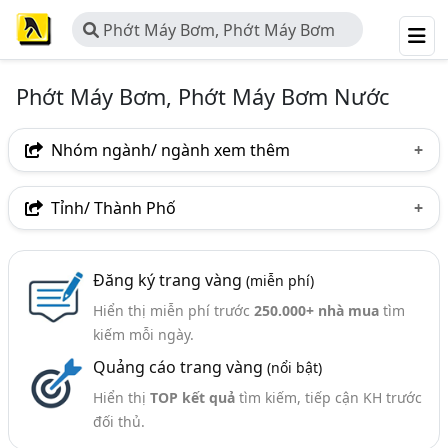
Phớt Máy Bơm, Phớt Máy Bơm
Nước
Phớt Máy Bơm, Phớt Máy Bơm Nước
Nhóm ngành/ ngành xem thêm
Ngành nghề
Tỉnh/ Thành Phố
Phớt Máy Bơm, Phớt Máy Bơm Nước
(18)
Hà Nội
TP. Hồ Chí Minh (TPHCM)
Ngành xem thêm
Đăng ký trang vàng
(miễn phí)
Hiển thị miễn phí trước
250.000+ nhà mua
tìm
Máy Bơm, Máy Bơm Nước - Công Ty Sản Xuất Và Phân
kiếm mỗi ngày.
Phối (561)
Quảng cáo trang vàng
(nổi bật)
Gioăng, Phớt (139)
Hiển thị
TOP kết quả
tìm kiếm, tiếp cận KH trước
Máy Bơm - Thiết Bị Và Phụ Tùng (96)
đối thủ.