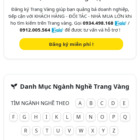
Đăng ký Trang Vàng giúp bạn quảng bá doanh nghiệp,
tiếp cận với KHÁCH HÀNG - ĐỐI TÁC - NHÀ MUA LỚN khi
họ tìm kiếm trên Trang vàng. Gọi
0934.498.168
/
0912.005.564
để được tư vấn và hỗ trợ !
Đăng ký miễn phí !
Danh Mục Ngành Nghề Trang Vàng
TÌM NGÀNH NGHỀ THEO
A
B
C
D
E
F
G
H
I
K
L
M
N
O
P
Q
R
S
T
U
V
W
X
Y
Z