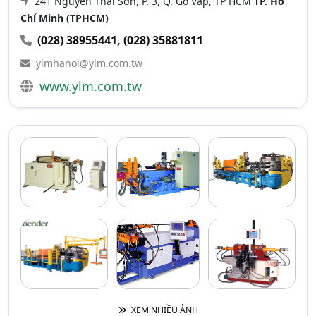
241 Nguyễn Thái Sơn, P. 3, Q. Gò Vấp, TP HCM
TP. Hồ
Chí Minh (TPHCM)
(028) 38955441
,
(028) 35881811
ylmhanoi@ylm.com.tw
www.ylm.com.tw
XEM NHIỀU ẢNH