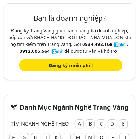
Bạn là doanh nghiệp?
Đăng ký Trang Vàng giúp bạn quảng bá doanh nghiệp,
tiếp cận với KHÁCH HÀNG - ĐỐI TÁC - NHÀ MUA LỚN khi
họ tìm kiếm trên Trang vàng. Gọi
0934.498.168
/
0912.005.564
để được tư vấn và hỗ trợ !
Đăng ký miễn phí !
Danh Mục Ngành Nghề Trang Vàng
TÌM NGÀNH NGHỀ THEO
A
B
C
D
E
F
G
H
I
K
L
M
N
O
P
Q