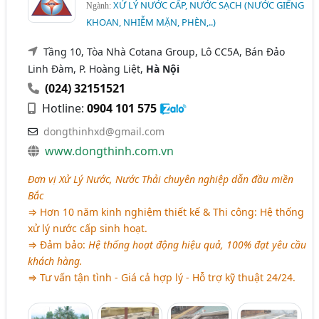
XỬ LÝ NƯỚC CẤP, NƯỚC SẠCH (NƯỚC GIẾNG
Ngành:
KHOAN, NHIỄM MẶN, PHÈN,..)
Tầng 10, Tòa Nhà Cotana Group, Lô CC5A, Bán Đảo
Linh Đàm, P. Hoàng Liệt,
Hà Nội
(024) 32151521
Hotline:
0904 101 575
dongthinhxd@gmail.com
www.dongthinh.com.vn
Đơn vị Xử Lý Nước, Nước Thải chuyên nghiệp dẫn đầu miền
Bắc
⇒ Hơn 10 năm kinh nghiệm thiết kế & Thi công: Hệ thống
xử lý nước cấp sinh hoạt.
⇒ Đảm bảo:
Hệ thống hoạt động hiệu quả, 100% đạt yêu cầu
khách hàng.
⇒ Tư vấn tận tình - Giá cả hợp lý - Hỗ trợ kỹ thuật 24/24.