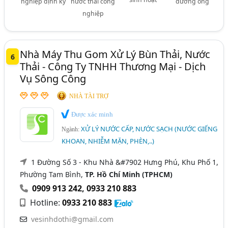
nghiệp định kỳ
nước thải công
đường ống
nghiệp
Nhà Máy Thu Gom Xử Lý Bùn Thải, Nước
6
Thải - Công Ty TNHH Thương Mại - Dịch
Vụ Sông Công
NHÀ TÀI TRỢ
Được xác minh
XỬ LÝ NƯỚC CẤP, NƯỚC SẠCH (NƯỚC GIẾNG
Ngành:
KHOAN, NHIỄM MẶN, PHÈN,..)
1 Đường Số 3 - Khu Nhà &#7902 Hưng Phú, Khu Phố 1,
Phường Tam Bình,
TP. Hồ Chí Minh (TPHCM)
0909 913 242
,
0933 210 883
Hotline:
0933 210 883
vesinhdothi@gmail.com