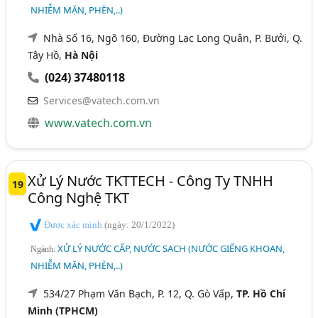
NHIỄM MẶN, PHÈN,..)
Nhà Số 16, Ngõ 160, Đường Lạc Long Quân, P. Bưởi, Q.
Tây Hồ,
Hà Nội
(024) 37480118
Services@vatech.com.vn
www.vatech.com.vn
Xử Lý Nước TKTTECH - Công Ty TNHH
19
Công Nghệ TKT
Được xác minh
(ngày: 20/1/2022)
XỬ LÝ NƯỚC CẤP, NƯỚC SẠCH (NƯỚC GIẾNG KHOAN,
Ngành:
NHIỄM MẶN, PHÈN,..)
534/27 Phạm Văn Bạch, P. 12, Q. Gò Vấp,
TP. Hồ Chí
Minh (TPHCM)