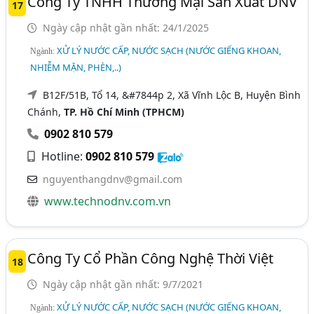
Công Ty TNHH Thương Mại Sản Xuất DNV
17
Ngày cập nhật gần nhất: 24/1/2025
XỬ LÝ NƯỚC CẤP, NƯỚC SẠCH (NƯỚC GIẾNG KHOAN,
Ngành:
NHIỄM MẶN, PHÈN,..)
B12F/51B, Tổ 14, &#7844p 2, Xã Vĩnh Lộc B, Huyện Bình
Chánh,
TP. Hồ Chí Minh (TPHCM)
0902 810 579
Hotline:
0902 810 579
nguyenthangdnv@gmail.com
www.technodnv.com.vn
Công Ty Cổ Phần Công Nghệ Thời Việt
18
Ngày cập nhật gần nhất: 9/7/2021
XỬ LÝ NƯỚC CẤP, NƯỚC SẠCH (NƯỚC GIẾNG KHOAN,
Ngành: