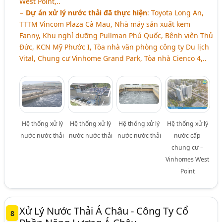
West Point,..
−
Dự án xử lý nước thải đã thực hiện
: Toyota Long An,
TTTM Vincom Plaza Cà Mau, Nhà máy sản xuất kem
Fanny, Khu nghỉ dưỡng Pullman Phú Quốc, Bệnh viện Thủ
Đức, KCN Mỹ Phước I, Tòa nhà văn phòng công ty Du lịch
Vital, Chung cư Vinhome Grand Park, Tòa nhà Cienco 4,..
Hệ thống xử lý
Hệ thống xử lý
Hệ thống xử lý
Hệ thống xử lý
nước nước thải
nước nước thải
nước nước thải
nước cấp
chung cư –
Vinhomes West
Point
Xử Lý Nước Thải Á Châu - Công Ty Cổ
8