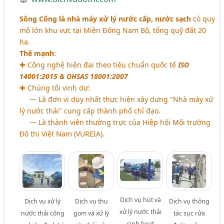
Sông Công là nhà máy xử lý nước cấp, nước sạch
có quy
mô lớn khu vực tại Miền Đông Nam Bộ, tổng quỹ đất 20
ha.
Thế mạnh
:
✚ Công nghệ hiện đại theo tiêu chuẩn quốc tế
ISO
14001:2015 & OHSAS 18001:2007
✚ Chúng tôi vinh dự:
― Là đơn vị duy nhất thực hiện xây dựng "Nhà máy xử
lý nước thải" cung cấp thành phố chỉ đạo.
― Là thành viên thường trực của Hiệp hội Môi trường
Đô thị Việt Nam (VUREIA).
Dịch vụ hút và
Dịch vụ xử lý
Dịch vụ thu
Dịch vụ thông
xử lý nước thải
nước thải công
gom và xử lý
tác sục rửa
sinh hoạt