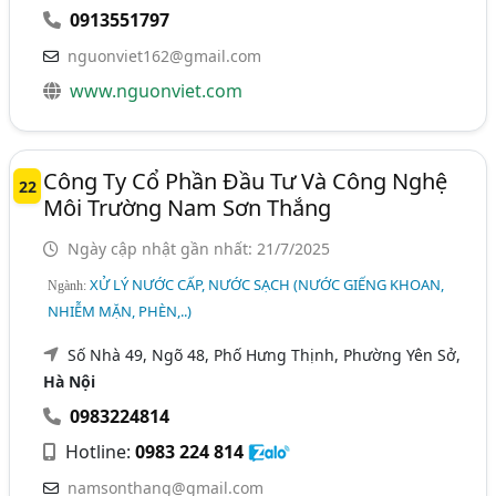
0913551797
nguonviet162@gmail.com
www.nguonviet.com
Công Ty Cổ Phần Đầu Tư Và Công Nghệ
22
Môi Trường Nam Sơn Thắng
Ngày cập nhật gần nhất: 21/7/2025
XỬ LÝ NƯỚC CẤP, NƯỚC SẠCH (NƯỚC GIẾNG KHOAN,
Ngành:
NHIỄM MẶN, PHÈN,..)
Số Nhà 49, Ngõ 48, Phố Hưng Thịnh, Phường Yên Sở,
Hà Nội
0983224814
Hotline:
0983 224 814
namsonthang@gmail.com