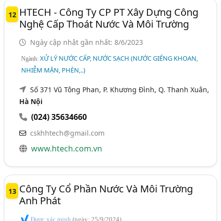
HTECH - Công Ty CP PT Xây Dựng Công
12
Nghệ Cấp Thoát Nước Và Môi Trường
Ngày cập nhật gần nhất: 8/6/2023
XỬ LÝ NƯỚC CẤP, NƯỚC SẠCH (NƯỚC GIẾNG KHOAN,
Ngành:
NHIỄM MẶN, PHÈN,..)
Số 371 Vũ Tông Phan, P. Khương Đình, Q. Thanh Xuân,
Hà Nội
(024) 35634660
cskhhtech@gmail.com
www.htech.com.vn
Công Ty Cổ Phần Nước Và Môi Trường
13
Anh Phát
Được xác minh
(ngày: 25/9/2024)