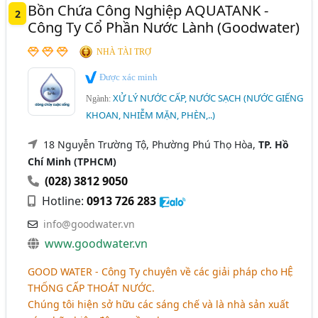
Bồn Chứa Công Nghiệp AQUATANK -
2
Công Ty Cổ Phần Nước Lành (Goodwater)
NHÀ TÀI TRỢ
Được xác minh
XỬ LÝ NƯỚC CẤP, NƯỚC SẠCH (NƯỚC GIẾNG
Ngành:
KHOAN, NHIỄM MẶN, PHÈN,..)
18 Nguyễn Trường Tộ, Phường Phú Thọ Hòa,
TP. Hồ
Chí Minh (TPHCM)
(028) 3812 9050
Hotline:
0913 726 283
info@goodwater.vn
www.goodwater.vn
GOOD WATER - Công Ty chuyên về các giải pháp cho
HỆ
THỐNG CẤP THOÁT NƯỚC
.
Chúng tôi hiện sở hữu các sáng chế và là nhà sản xuất