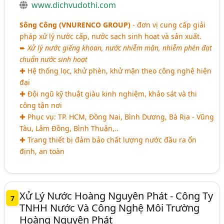
www.dichvudothi.com
Sông Công (VNURENCO GROUP)
- đơn vị cung cấp giải
pháp xử lý nước cấp, nước sạch sinh hoạt và sản xuất.
➨
Xử lý nước giếng khoan, nước nhiễm mặn, nhiễm phèn đạt
chuẩn nước sinh hoạt
✚ Hệ thống lọc, khử phèn, khử mặn theo công nghệ hiện
đại
✚ Đội ngũ kỹ thuật giàu kinh nghiệm, khảo sát và thi
công tận nơi
✚ Phục vụ: TP. HCM, Đồng Nai, Bình Dương, Bà Rịa - Vũng
Tàu, Lâm Đồng, Bình Thuận,..
✚ Trang thiết bị đảm bảo chất lượng nước đầu ra ổn
định, an toàn
Xử Lý Nước Hoàng Nguyên Phát - Công Ty
7
TNHH Nước Và Công Nghệ Môi Trường
Hoàng Nguyên Phát