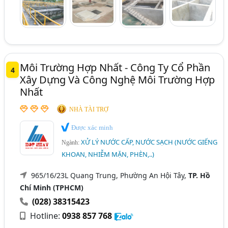
Môi Trường Hợp Nhất - Công Ty Cổ Phần
4
Xây Dựng Và Công Nghệ Môi Trường Hợp
Nhất
NHÀ TÀI TRỢ
Được xác minh
XỬ LÝ NƯỚC CẤP, NƯỚC SẠCH (NƯỚC GIẾNG
Ngành:
KHOAN, NHIỄM MẶN, PHÈN,..)
965/16/23L Quang Trung, Phường An Hội Tây,
TP. Hồ
Chí Minh (TPHCM)
(028) 38315423
Hotline:
0938 857 768