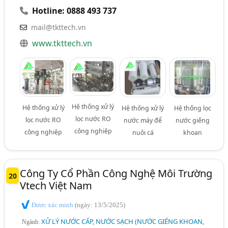
Hotline: 0888 493 737
mail@tkttech.vn
www.tkttech.vn
Hệ thống xử lý
Hệ thống xử lý
Hệ thống xử lý
Hệ thống lọc
lọc nước RO
lọc nước RO
nước máy để
nước giếng
công nghiệp
công nghiệp
nuôi cá
khoan
Công Ty Cổ Phần Công Nghệ Môi Trường
20
Vtech Việt Nam
Được xác minh
(ngày: 13/5/2025)
XỬ LÝ NƯỚC CẤP, NƯỚC SẠCH (NƯỚC GIẾNG KHOAN,
Ngành: