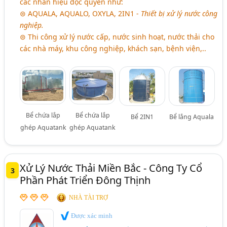
các nhãn hiệu độc quyền như:
⊜ AQUALA, AQUALO, OXYLA, 2IN1 -
Thiết bị xử lý nước công
nghiệp.
⊜ Thi công xử lý nước cấp, nước sinh hoạt, nước thải cho
các nhà máy, khu công nghiệp, khách sạn, bệnh viện,..
Bể chứa lắp
Bể chứa lắp
Bể 2IN1
Bể lắng Aquala
ghép Aquatank
ghép Aquatank
Xử Lý Nước Thải Miền Bắc - Công Ty Cổ
3
Phần Phát Triển Đông Thịnh
NHÀ TÀI TRỢ
Được xác minh