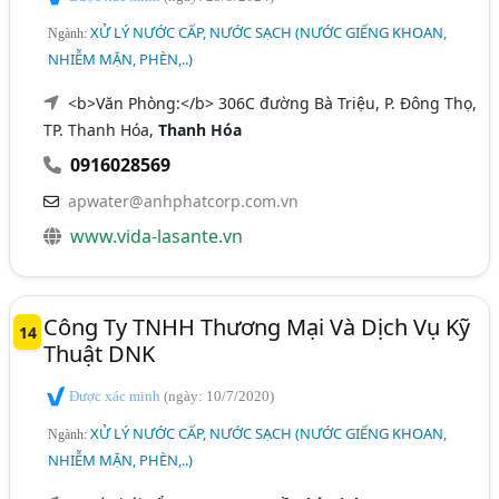
XỬ LÝ NƯỚC CẤP, NƯỚC SẠCH (NƯỚC GIẾNG KHOAN,
Ngành:
NHIỄM MẶN, PHÈN,..)
<b>Văn Phòng:</b> 306C đường Bà Triệu, P. Đông Thọ,
TP. Thanh Hóa,
Thanh Hóa
0916028569
apwater@anhphatcorp.com.vn
www.vida-lasante.vn
Công Ty TNHH Thương Mại Và Dịch Vụ Kỹ
14
Thuật DNK
Được xác minh
(ngày: 10/7/2020)
XỬ LÝ NƯỚC CẤP, NƯỚC SẠCH (NƯỚC GIẾNG KHOAN,
Ngành:
NHIỄM MẶN, PHÈN,..)