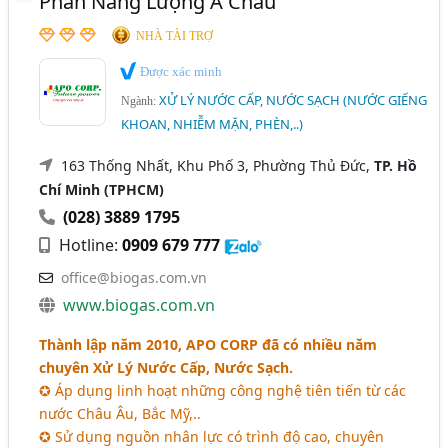
Phần Năng Lượng Á Châu
NHÀ TÀI TRỢ
Được xác minh
XỬ LÝ NƯỚC CẤP, NƯỚC SẠCH (NƯỚC GIẾNG
Ngành:
KHOAN, NHIỄM MẶN, PHÈN,..)
163 Thống Nhất, Khu Phố 3, Phường Thủ Đức,
TP. Hồ
Chí Minh (TPHCM)
(028) 3889 1795
Hotline:
0909 679 777
office@biogas.com.vn
www.biogas.com.vn
Thành lập năm 2010, APO CORP đã có nhiều năm
chuyên Xử Lý Nước Cấp, Nước Sạch.
✪ Áp dụng linh hoạt những công nghệ tiên tiến từ các
nước Châu Âu, Bắc Mỹ,..
✪ Sử dụng nguồn nhân lực có trình độ cao, chuyên