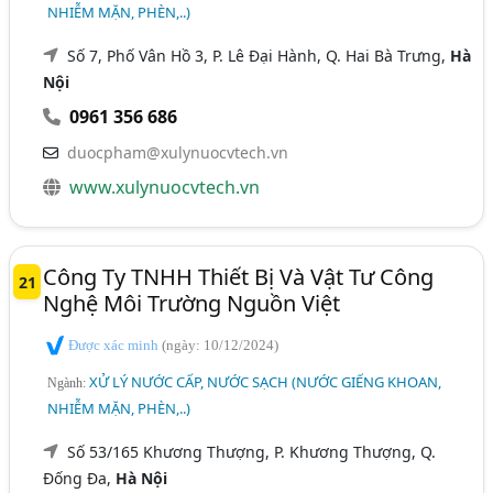
NHIỄM MẶN, PHÈN,..)
Số 7, Phố Vân Hồ 3, P. Lê Đại Hành, Q. Hai Bà Trưng,
Hà
Nội
0961 356 686
duocpham@xulynuocvtech.vn
www.xulynuocvtech.vn
Công Ty TNHH Thiết Bị Và Vật Tư Công
21
Nghệ Môi Trường Nguồn Việt
Được xác minh
(ngày: 10/12/2024)
XỬ LÝ NƯỚC CẤP, NƯỚC SẠCH (NƯỚC GIẾNG KHOAN,
Ngành:
NHIỄM MẶN, PHÈN,..)
Số 53/165 Khương Thượng, P. Khương Thượng, Q.
Đống Đa,
Hà Nội