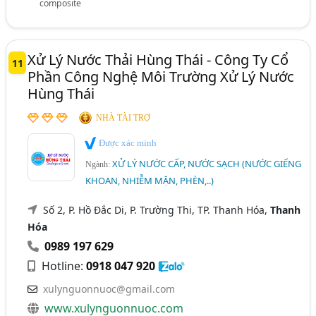
composite
Xử Lý Nước Thải Hùng Thái - Công Ty Cổ
11
Phần Công Nghệ Môi Trường Xử Lý Nước
Hùng Thái
NHÀ TÀI TRỢ
Được xác minh
XỬ LÝ NƯỚC CẤP, NƯỚC SẠCH (NƯỚC GIẾNG
Ngành:
KHOAN, NHIỄM MẶN, PHÈN,..)
Số 2, P. Hồ Đắc Di, P. Trường Thi, TP. Thanh Hóa,
Thanh
Hóa
0989 197 629
Hotline:
0918 047 920
xulynguonnuoc@gmail.com
www.xulynguonnuoc.com