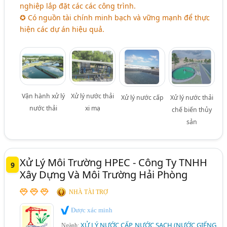
nghiệp lắp đặt các các công trình.
✪ Có nguồn tài chính minh bạch và vững mạnh để thực
hiện các dự án hiệu quả.
Vận hành xử lý
Xử lý nước thải
Xử lý nước cấp
Xử lý nước thải
nước thải
xi mạ
chế biến thủy
sản
Xử Lý Môi Trường HPEC - Công Ty TNHH
9
Xây Dựng Và Môi Trường Hải Phòng
NHÀ TÀI TRỢ
Được xác minh
XỬ LÝ NƯỚC CẤP, NƯỚC SẠCH (NƯỚC GIẾNG
Ngành: