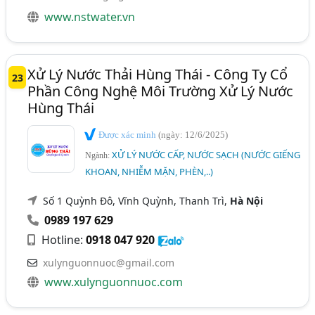
www.nstwater.vn
Xử Lý Nước Thải Hùng Thái - Công Ty Cổ
23
Phần Công Nghệ Môi Trường Xử Lý Nước
Hùng Thái
Được xác minh
(ngày: 12/6/2025)
XỬ LÝ NƯỚC CẤP, NƯỚC SẠCH (NƯỚC GIẾNG
Ngành:
KHOAN, NHIỄM MẶN, PHÈN,..)
Số 1 Quỳnh Đô, Vĩnh Quỳnh, Thanh Trì,
Hà Nội
0989 197 629
Hotline:
0918 047 920
xulynguonnuoc@gmail.com
www.xulynguonnuoc.com