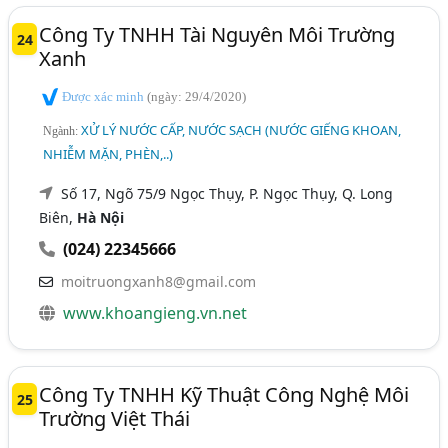
Công Ty TNHH Tài Nguyên Môi Trường
24
Xanh
Được xác minh
(ngày: 29/4/2020)
XỬ LÝ NƯỚC CẤP, NƯỚC SẠCH (NƯỚC GIẾNG KHOAN,
Ngành:
NHIỄM MẶN, PHÈN,..)
Số 17, Ngõ 75/9 Ngọc Thụy, P. Ngọc Thụy, Q. Long
Biên,
Hà Nội
(024) 22345666
moitruongxanh8@gmail.com
www.khoangieng.vn.net
Công Ty TNHH Kỹ Thuật Công Nghệ Môi
25
Trường Việt Thái