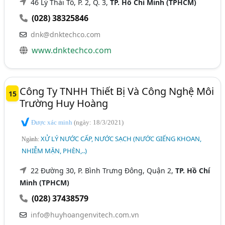
46 Lý Thái Tổ, P. 2, Q. 3,
TP. Hồ Chí Minh (TPHCM)
(028) 38325846
dnk@dnktechco.com
www.dnktechco.com
Công Ty TNHH Thiết Bị Và Công Nghệ Môi
15
Trường Huy Hoàng
Được xác minh
(ngày: 18/3/2021)
XỬ LÝ NƯỚC CẤP, NƯỚC SẠCH (NƯỚC GIẾNG KHOAN,
Ngành:
NHIỄM MẶN, PHÈN,..)
22 Đường 30, P. Bình Trưng Đông, Quận 2,
TP. Hồ Chí
Minh (TPHCM)
(028) 37438579
info@huyhoangenvitech.com.vn