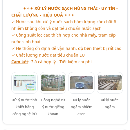
✦✧✦
XỬ LÝ NƯỚC SẠCH HÙNG THÁI - UY TÍN -
CHẤT LƯỢNG - HIỆU QUẢ
✦✧✦
✓ Nước sau khi xử lý nước sạch hàm lượng các chất ô
nhiễm không còn và đạt tiêu chuẩn nước sạch
✓ Công suất lọc cao thích hợp cho nhà máy, trạm cấp
nước sinh hoạt
✓ Hệ thống ổn định dễ vận hành, độ bền thiết bị rất cao
✓ Chất lượng nước đạt tiêu chuẩn EU
Cam kết
: Giá cả hợp lý - Tiết kiệm chi phí.
Xử lý nước tinh
Công nghệ xử
Xử lý nước
Xử lý nước
khiết bằng
lý nước giếng
ngầm nhiễm
ngầm
công nghệ RO
khoan
asen