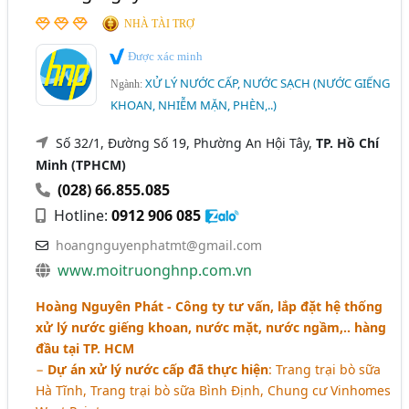
NHÀ TÀI TRỢ
Được xác minh
XỬ LÝ NƯỚC CẤP, NƯỚC SẠCH (NƯỚC GIẾNG
Ngành:
KHOAN, NHIỄM MẶN, PHÈN,..)
Số 32/1, Đường Số 19, Phường An Hội Tây,
TP. Hồ Chí
Minh (TPHCM)
(028) 66.855.085
Hotline:
0912 906 085
hoangnguyenphatmt@gmail.com
www.moitruonghnp.com.vn
Hoàng Nguyên Phát - Công ty tư vấn, lắp đặt hệ thống
xử lý nước giếng khoan, nước mặt, nước ngầm,.. hàng
đầu tại TP. HCM
−
Dự án xử lý nước cấp đã thực hiện
: Trang trại bò sữa
Hà Tĩnh, Trang trại bò sữa Bình Định, Chung cư Vinhomes