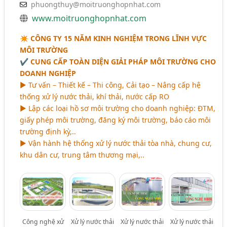
phuongthuy@moitruonghopnhat.com
www.moitruonghopnhat.com
✴ CÔNG TY 15 NĂM KINH NGHIỆM TRONG LĨNH VỰC
MÔI TRƯỜNG
✔️ CUNG CẤP TOÀN DIỆN GIẢI PHÁP MÔI TRƯỜNG CHO
DOANH NGHIỆP
► Tư vấn – Thiết kế – Thi công, Cải tạo – Nâng cấp hệ
thống xử lý nước thải, khí thải, nước cấp RO
► Lập các loại hồ sơ môi trường cho doanh nghiệp: ĐTM,
giấy phép môi trường, đăng ký môi trường, báo cáo môi
trường định kỳ,..
► Vận hành hệ thống xử lý nước thải tòa nhà, chung cư,
khu dân cư, trung tâm thương mại,..
Công nghệ xử
Xử lý nước thải
Xử lý nước thải
Xử lý nước thải