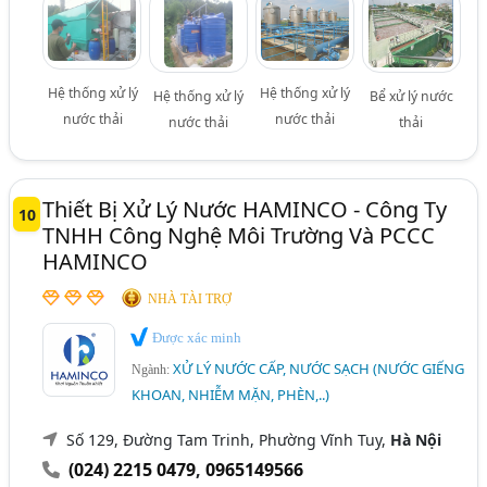
Hệ thống xử lý
Hệ thống xử lý
Hệ thống xử lý
Bể xử lý nước
nước thải
nước thải
nước thải
thải
Thiết Bị Xử Lý Nước HAMINCO - Công Ty
10
TNHH Công Nghệ Môi Trường Và PCCC
HAMINCO
NHÀ TÀI TRỢ
Được xác minh
XỬ LÝ NƯỚC CẤP, NƯỚC SẠCH (NƯỚC GIẾNG
Ngành:
KHOAN, NHIỄM MẶN, PHÈN,..)
Số 129, Đường Tam Trinh, Phường Vĩnh Tuy,
Hà Nội
(024) 2215 0479
,
0965149566