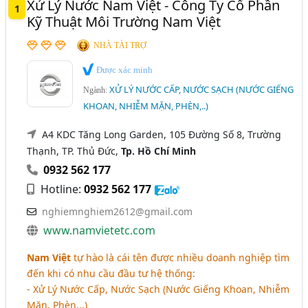
Xử Lý Nước Nam Việt - Công Ty Cổ Phần
1
Kỹ Thuật Môi Trường Nam Việt
Xử Lý Nước, Xử Lý Nước Thải - Hệ Thống Xử Lý Nước,
Nước Thải (742)
NHÀ TÀI TRỢ
Được xác minh
XỬ LÝ NƯỚC CẤP, NƯỚC SẠCH (NƯỚC GIẾNG
Ngành:
KHOAN, NHIỄM MẶN, PHÈN,..)
A4 KDC Tăng Long Garden, 105 Đường Số 8, Trường
Thạnh, TP. Thủ Đức,
Tp. Hồ Chí Minh
0932 562 177
Hotline:
0932 562 177
nghiemnghiem2612@gmail.com
www.namvietetc.com
Nam Việt
tự hào là cái tên được nhiều doanh nghiệp tìm
đến khi có nhu cầu đầu tư hệ thống:
- Xử Lý Nước Cấp, Nước Sạch (Nước Giếng Khoan, Nhiễm
Mặn, Phèn,..)