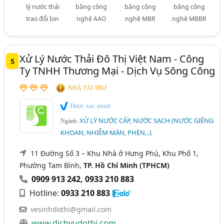
lý nước thải
bằng công
bằng công
bằng công
trao đổi Ion
nghệ AAO
nghệ MBR
nghệ MBBR
Xử Lý Nước Thải Đô Thị Việt Nam - Công
5
Ty TNHH Thương Mại - Dịch Vụ Sông Công
NHÀ TÀI TRỢ
Được xác minh
XỬ LÝ NƯỚC CẤP, NƯỚC SẠCH (NƯỚC GIẾNG
Ngành:
KHOAN, NHIỄM MẶN, PHÈN,..)
11 Đường Số 3 – Khu Nhà ở Hưng Phú, Khu Phố 1,
Phường Tam Bình,
TP. Hồ Chí Minh (TPHCM)
0909 913 242
,
0933 210 883
Hotline:
0933 210 883
vesinhdothi@gmail.com
www.dichvudothi.com