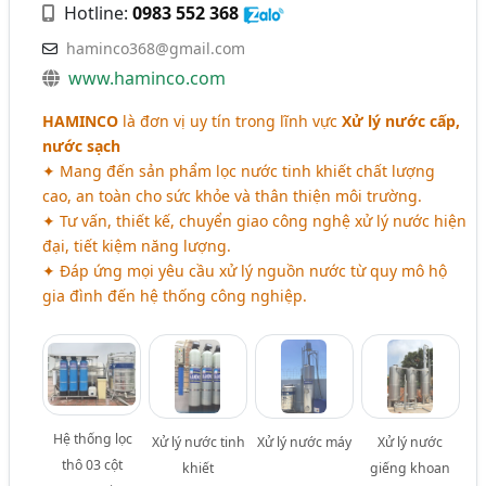
Hotline:
0983 552 368
haminco368@gmail.com
www.haminco.com
HAMINCO
là đơn vị uy tín trong lĩnh vực
Xử lý nước cấp,
nước sạch
✦ Mang đến sản phẩm lọc nước tinh khiết chất lượng
cao, an toàn cho sức khỏe và thân thiện môi trường.
✦ Tư vấn, thiết kế, chuyển giao công nghệ xử lý nước hiện
đại, tiết kiệm năng lượng.
✦ Đáp ứng mọi yêu cầu xử lý nguồn nước từ quy mô hộ
gia đình đến hệ thống công nghiệp.
Hệ thống lọc
Xử lý nước tinh
Xử lý nước máy
Xử lý nước
thô 03 cột
khiết
giếng khoan