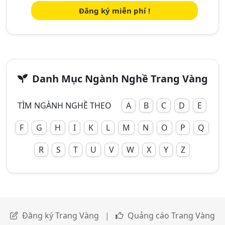
Đăng ký miễn phí !
Danh Mục Ngành Nghề Trang Vàng
TÌM NGÀNH NGHỀ THEO
A
B
C
D
E
F
G
H
I
K
L
M
N
O
P
Q
R
S
T
U
V
W
X
Y
Z
Đăng ký Trang Vàng
|
Quảng cáo Trang Vàng