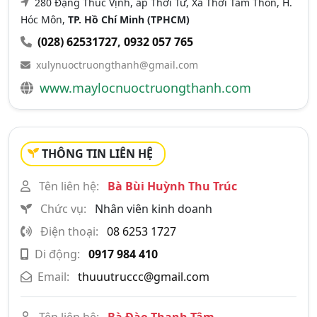
280 Đặng Thúc Vịnh, ấp Thới Tứ, Xã Thới Tam Thôn, H.
Hóc Môn,
TP. Hồ Chí Minh (TPHCM)
(028) 62531727
,
0932 057 765
xulynuoctruongthanh@gmail.com
www.maylocnuoctruongthanh.com
THÔNG TIN LIÊN HỆ
Tên liên hệ:
Bà Bùi Huỳnh Thu Trúc
Chức vụ:
Nhân viên kinh doanh
Điện thoại:
08 6253 1727
Di động:
0917 984 410
Email:
thuuutruccc@gmail.com
Tên liên hệ:
Bà Đào Thanh Tâm