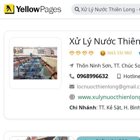
Xử Lý Nước Thiên Long -
Công Nghệ Môi Trường Thi
Xử Lý Nước Thiê
NHÀ TÀI TRỢ
Thôn Ninh Sơn, TT. Chúc S
0968996632
Hotlin
locnuocthienlong@gmail.
www.xulynuocthienlon
Chi Nhánh
: TT. Kẻ Sặt, H. B