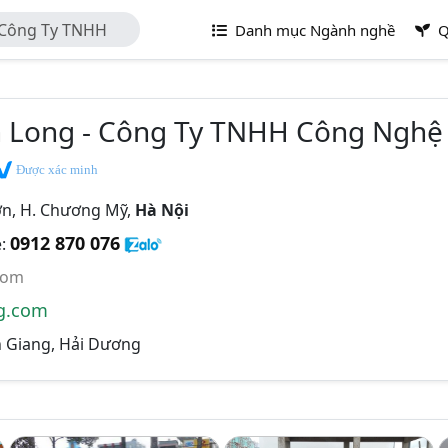
 Công Ty TNHH
Danh mục Ngành nghề
Q
ên Long
n Long - Công Ty TNHH Công Nghệ
Được xác minh
ơn, H. Chương Mỹ,
Hà Nội
0912 870 076
e:
com
g.com
ình Giang, Hải Dương