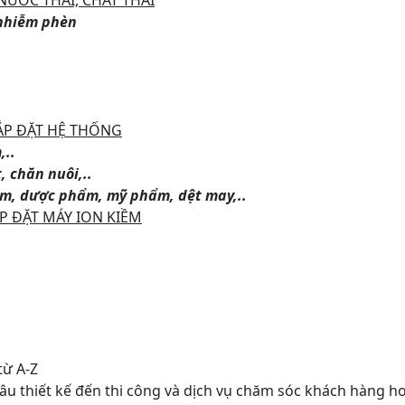
 nhiễm phèn
ẮP ĐẶT HỆ THỐNG
,..
, chăn nuôi,..
hẩm, dược phẩm, mỹ phẩm, dệt may,..
P ĐẶT MÁY ION KIỀM
từ A-Z
hâu thiết kế đến thi công và dịch vụ chăm sóc khách hàng h