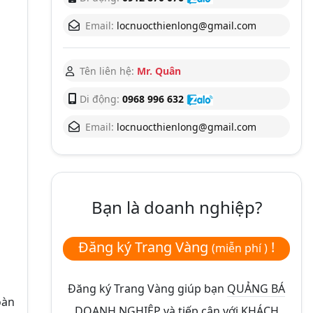
Email:
locnuocthienlong@gmail.com
Tên liên hệ:
Mr. Quân
Di động:
0968 996 632
Email:
locnuocthienlong@gmail.com
Bạn là doanh nghiệp?
Đăng ký Trang Vàng
!
(miễn phí )
Đăng ký Trang Vàng giúp bạn
QUẢNG BÁ
oàn
DOANH NGHIỆP và tiếp cận với KHÁCH