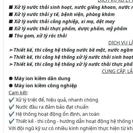
■ Xử lý nước thải sinh hoạt, nước giếng khoan, nước
■ Xử lý nước thải y tế, bệnh viện, phòng khám
■ Xử lý nước thải công nghiệp, xi mạ, dệt may
■ Xử lý nước thải thực phẩm, dược phẩm, mỹ phẩm
■ Thu gom, xử lý rác thải
DỊCH VỤ L
➣ Thiết kế, thi công hệ thống nước bề mặt, nước ngầm
➣ Thiết kế, thi công hệ thống xử lý nước thải sinh hoạt
➣ Thiết kế, thi công hệ thống xử lý nước thải thực p
CUNG CẤP, LẮ
● Máy ion kiềm dân dung
● Máy ion kiềm công nghiệp
Cam kết
:
✔ Xử lý triệt để, hiệu quả, nhanh chóng
✔ Nước đầu ra đảm bảo đạt chuẩn
✔ Hệ thống hoạt động ổn định, an toàn
✔ Thiết kế - thi công - hướng dẫn hoạt động hệ thống 
Với đội ngũ kỹ sư có nhiều kinh nghiệm thực hiện từ k