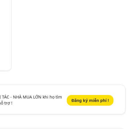
I TÁC - NHÀ MUA LỚN khi họ tìm
Đăng ký miễn phí !
ỗ trợ !