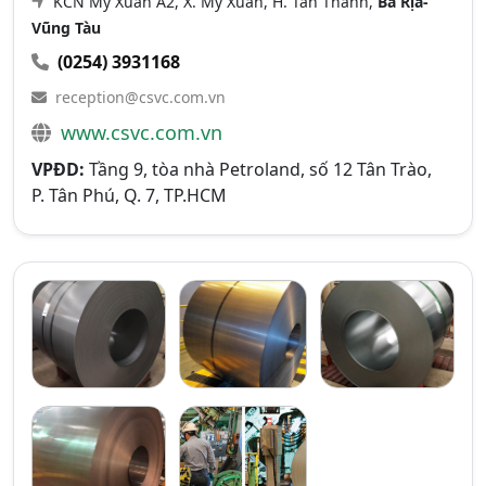
KCN Mỹ Xuân A2, X. Mỹ Xuân, H. Tân Thành,
Bà Rịa-
Vũng Tàu
(0254) 3931168
reception@csvc.com.vn
www.csvc.com.vn
VPĐD:
Tầng 9, tòa nhà Petroland, số 12 Tân Trào,
P. Tân Phú, Q. 7, TP.HCM