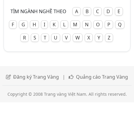
TÌM NGÀNH NGHỀ THEO
A
B
C
D
E
F
G
H
I
K
L
M
N
O
P
Q
R
S
T
U
V
W
X
Y
Z
Đăng ký Trang Vàng
|
Quảng cáo Trang Vàng
Copyright © 2008 Trang vàng Việt Nam. All rights reserved.