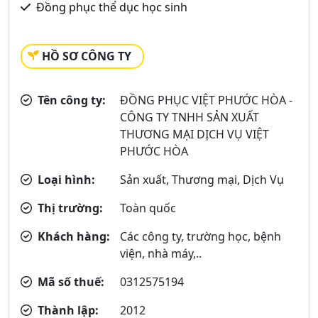
Đồng phục thể dục học sinh
HỒ SƠ CÔNG TY
Tên công ty:
ĐỒNG PHỤC VIỆT PHƯỚC HÒA -
CÔNG TY TNHH SẢN XUẤT
THƯƠNG MẠI DỊCH VỤ VIỆT
PHƯỚC HÒA
Loại hình:
Sản xuất, Thương mại, Dịch Vụ
Thị trường:
Toàn quốc
Khách hàng:
Các công ty, trường học, bệnh
viện, nhà máy,..
Mã số thuế:
0312575194
Thành lập:
2012