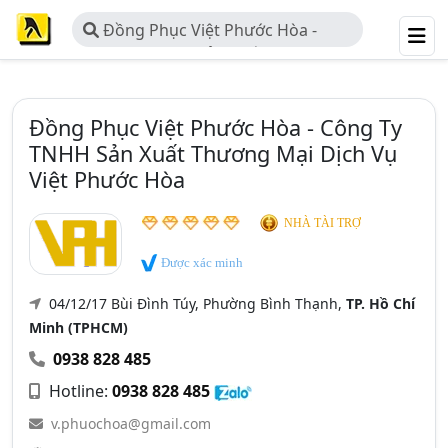
Đồng Phục Việt Phước Hòa -
Công Ty TNHH Sản Xuất Thương
Mại Dịch Vụ Việt Phước Hòa
Đồng Phục Việt Phước Hòa - Công Ty
TNHH Sản Xuất Thương Mại Dịch Vụ
Việt Phước Hòa
NHÀ TÀI TRỢ
Được xác minh
04/12/17 Bùi Đình Túy, Phường Bình Thạnh,
TP. Hồ Chí
Minh (TPHCM)
0938 828 485
Hotline:
0938 828 485
v.phuochoa@gmail.com