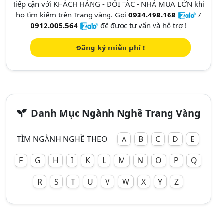
tiếp cận với KHÁCH HÀNG - ĐỐI TÁC - NHÀ MUA LỚN khi
họ tìm kiếm trên Trang vàng. Gọi
0934.498.168
/
0912.005.564
để được tư vấn và hỗ trợ !
Đăng ký miễn phí !
Danh Mục Ngành Nghề Trang Vàng
TÌM NGÀNH NGHỀ THEO
A
B
C
D
E
F
G
H
I
K
L
M
N
O
P
Q
R
S
T
U
V
W
X
Y
Z