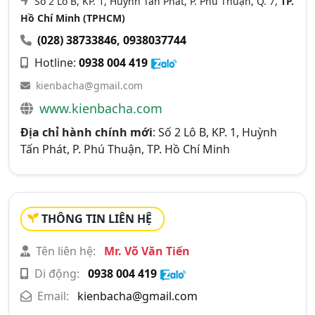
Số 2 Lô B, KP. 1, Huỳnh Tấn Phát, P. Phú Thuận, Q. 7,
TP.
Hồ Chí Minh (TPHCM)
(028) 38733846
,
0938037744
Hotline:
0938 004 419
kienbacha@gmail.com
www.kienbacha.com
Địa chỉ hành chính mới
: Số 2 Lô B, KP. 1, Huỳnh
Tấn Phát, P. Phú Thuận, TP. Hồ Chí Minh
THÔNG TIN LIÊN HỆ
Tên liên hệ:
Mr. Võ Văn Tiến
Di động:
0938 004 419
Email:
kienbacha@gmail.com