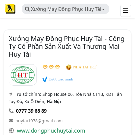
Xưởng May Đồng Phục Huy Tài -
Công Ty Cổ Phần Sản Xuất Và
Thương Mại Huy Tài
Xưởng May Đồng Phục Huy Tài - Công
Ty Cổ Phần Sản Xuất Và Thương Mại
Huy Tài
NHÀ TÀI TRỢ
Được xác minh
Trụ sở chính: Shop House 06, Tòa Nhà CT1B, KĐT Tân
Tây Đô, Xã Ô Diên,
Hà Nội
0777 39 68 89
huytai1978@gmail.com
www.dongphuchuytai.com