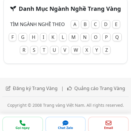
Danh Mục Ngành Nghề Trang Vàng
TÌM NGÀNH NGHỀ THEO
A
B
C
D
E
F
G
H
I
K
L
M
N
O
P
Q
R
S
T
U
V
W
X
Y
Z
Đăng ký Trang Vàng
|
Quảng cáo Trang Vàng
Copyright © 2008 Trang vàng Việt Nam. All rights reserved.
Gọi ngay
Chat Zalo
Email