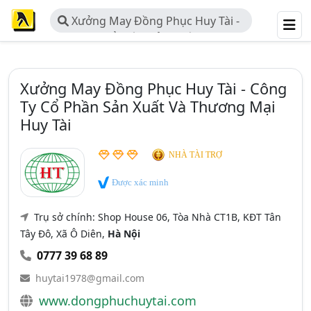
Xưởng May Đồng Phục Huy Tài -
Công Ty Cổ Phần Sản Xuất Và
Thương Mại Huy Tài
Xưởng May Đồng Phục Huy Tài - Công
Ty Cổ Phần Sản Xuất Và Thương Mại
Huy Tài
NHÀ TÀI TRỢ
Được xác minh
Trụ sở chính: Shop House 06, Tòa Nhà CT1B, KĐT Tân
Tây Đô, Xã Ô Diên,
Hà Nội
0777 39 68 89
huytai1978@gmail.com
www.dongphuchuytai.com