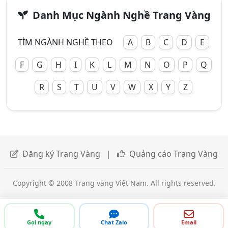
Danh Mục Ngành Nghề Trang Vàng
TÌM NGÀNH NGHỀ THEO
A
B
C
D
E
F
G
H
I
K
L
M
N
O
P
Q
R
S
T
U
V
W
X
Y
Z
Đăng ký Trang Vàng
|
Quảng cáo Trang Vàng
Copyright © 2008 Trang vàng Việt Nam. All rights reserved.
Gọi ngay
Chat Zalo
Email