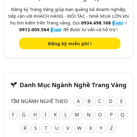
Đăng ký Trang Vàng giúp bạn quảng bá doanh nghiệp,
tiếp cận với KHÁCH HÀNG - ĐỐI TÁC - NHÀ MUA LỚN khi
họ tìm kiếm trên Trang vàng. Gọi
0934.498.168
/
0912.005.564
để được tư vấn và hỗ trợ !
Đăng ký miễn phí !
Danh Mục Ngành Nghề Trang Vàng
TÌM NGÀNH NGHỀ THEO
A
B
C
D
E
F
G
H
I
K
L
M
N
O
P
Q
R
S
T
U
V
W
X
Y
Z