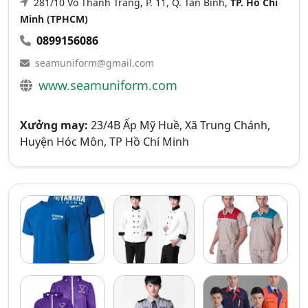
281/10 Võ Thành Trang, P. 11, Q. Tân Bình,
TP. Hồ Chí
Minh (TPHCM)
0899156086
seamuniform@gmail.com
www.seamuniform.com
Xưởng may:
23/4B Ấp Mỹ Huề, Xã Trung Chánh,
Huyện Hóc Môn, TP Hồ Chí Minh