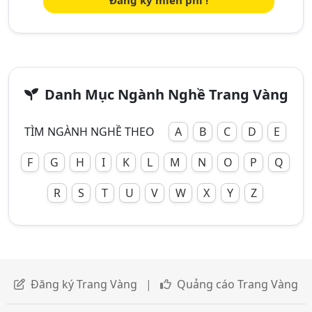
Đăng ký miễn phí !
Danh Mục Ngành Nghề Trang Vàng
TÌM NGÀNH NGHỀ THEO
A
B
C
D
E
F
G
H
I
K
L
M
N
O
P
Q
R
S
T
U
V
W
X
Y
Z
Đăng ký Trang Vàng
|
Quảng cáo Trang Vàng