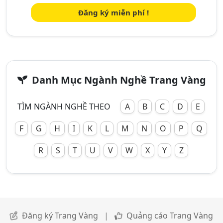
Đăng ký miễn phí !
Danh Mục Ngành Nghề Trang Vàng
TÌM NGÀNH NGHỀ THEO
A
B
C
D
E
F
G
H
I
K
L
M
N
O
P
Q
R
S
T
U
V
W
X
Y
Z
Đăng ký Trang Vàng
|
Quảng cáo Trang Vàng