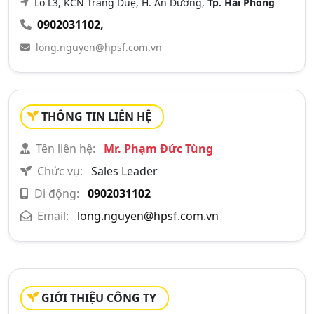
Lô L3, KCN Tràng Duệ, H. An Dương,
Tp. Hải Phòng
0902031102
,
long.nguyen@hpsf.com.vn
THÔNG TIN LIÊN HỆ
Tên liên hệ:
Mr. Phạm Đức Tùng
Chức vụ:
Sales Leader
Di động:
0902031102
Email:
long.nguyen@hpsf.com.vn
GIỚI THIỆU CÔNG TY