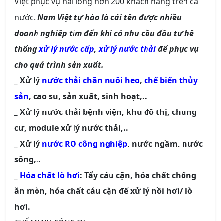
Việt phục vụ hài lòng hơn 200 khách hàng trên cả
nước.
Nam Việt tự hào là cái tên được nhiều
doanh nghiệp tìm đến khi có nhu cầu đầu tư hệ
thống
xử lý nước cấp
,
xử lý nước thải
để phục vụ
cho quá trình sản xuất.
_ Xử lý
nước thải chăn nuôi heo
,
chế biến thủy
sản
, cao su, sản xuất, sinh hoạt,..
_ Xử lý nước thải bệnh viện, khu đô thị, chung
cư, module xử lý nước thải,..
_ Xử lý
nước RO công nghiệp
, nước ngầm, nước
sông,..
_
Hóa chất lò hơi
: Tẩy cáu cặn, hóa chất chống
ăn mòn, hóa chất cáu cặn để xử lý nồi hơi/ lò
hơi.