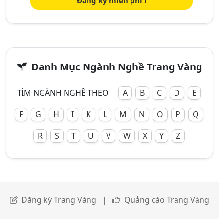
Đăng ký miễn phí !
Danh Mục Ngành Nghề Trang Vàng
TÌM NGÀNH NGHỀ THEO
A
B
C
D
E
F
G
H
I
K
L
M
N
O
P
Q
R
S
T
U
V
W
X
Y
Z
Đăng ký Trang Vàng
|
Quảng cáo Trang Vàng