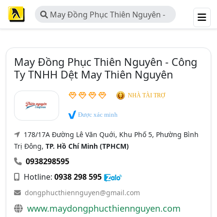
May Đồng Phục Thiên Nguyên -
Công Ty TNHH Dệt May Thiên
Nguyên
May Đồng Phục Thiên Nguyên - Công
Ty TNHH Dệt May Thiên Nguyên
NHÀ TÀI TRỢ
Được xác minh
178/17A Đường Lê Văn Quới, Khu Phố 5, Phường Bình
Trị Đông,
TP. Hồ Chí Minh (TPHCM)
0938298595
Hotline:
0938 298 595
dongphucthiennguyen@gmail.com
www.maydongphucthiennguyen.com