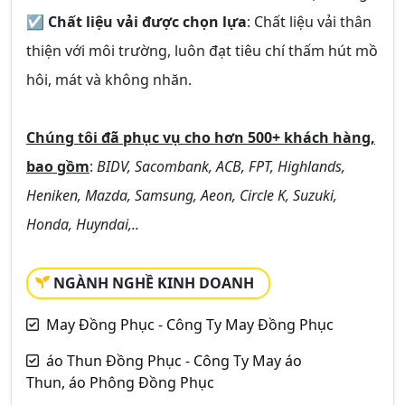
☑
Chất liệu vải được chọn lựa
: Chất liệu vải thân
thiện với môi trường, luôn đạt tiêu chí thấm hút mồ
hôi, mát và không nhăn.
Chúng tôi đã phục vụ cho hơn 500+ khách hàng,
bao gồm
:
BIDV, Sacombank, ACB, FPT, Highlands,
Heniken, Mazda, Samsung, Aeon, Circle K, Suzuki,
Honda, Huyndai,..
NGÀNH NGHỀ KINH DOANH
May Đồng Phục - Công Ty May Đồng Phục
áo Thun Đồng Phục - Công Ty May áo
Thun, áo Phông Đồng Phục