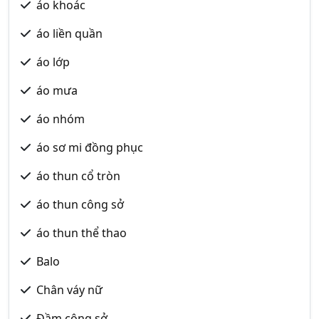
áo khoác
áo liền quần
áo lớp
áo mưa
áo nhóm
áo sơ mi đồng phục
áo thun cổ tròn
áo thun công sở
áo thun thể thao
Balo
Chân váy nữ
Đầm công sở