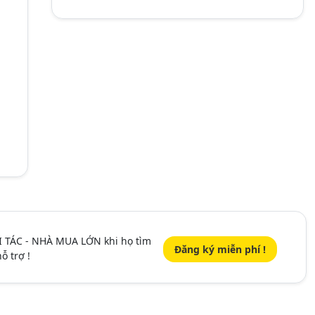
I TÁC - NHÀ MUA LỚN khi họ tìm
Đăng ký miễn phí !
ỗ trợ !