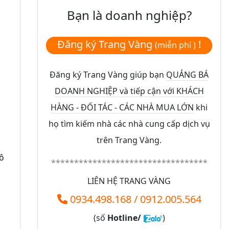
Bạn là doanh nghiệp?
Đăng ký Trang Vàng
!
(miễn phí )
Đăng ký Trang Vàng giúp bạn
QUẢNG BÁ
DOANH NGHIỆP và tiếp cận với KHÁCH
HÀNG - ĐỐI TÁC - CÁC NHÀ MUA LỚN
khi
họ tìm kiếm nhà các nhà cung cấp dịch vụ
trên Trang Vàng.
đô
**********************************
LIÊN HỆ TRANG VÀNG
0934.498.168
/
0912.005.564
(số
Hotline/
)