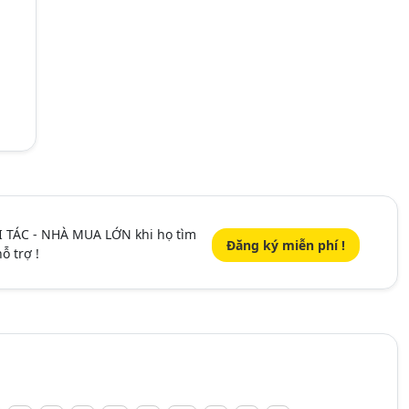
I TÁC - NHÀ MUA LỚN khi họ tìm
Đăng ký miễn phí !
ỗ trợ !