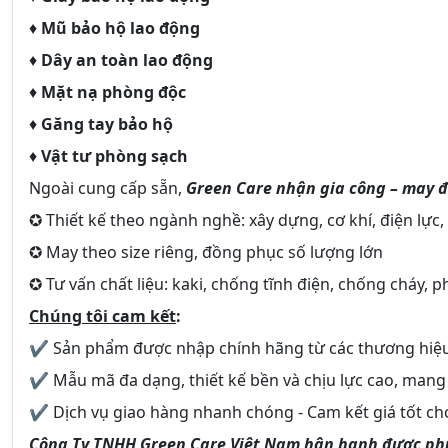
♦
Mũ bảo hộ lao động
♦
Dây an toàn lao động
♦
Mặt nạ phòng độc
♦
Găng tay bảo hộ
♦
Vật tư phòng sạch
Ngoài cung cấp sẵn,
Green Care nhận gia công – may đ
✪ Thiết kế theo ngành nghề: xây dựng, cơ khí, điện lự
✪ May theo size riêng, đồng phục số lượng lớn
✪ Tư vấn chất liệu: kaki, chống tĩnh điện, chống cháy, 
Chúng tôi cam kết
:
✔ Sản phẩm được nhập chính hãng từ các thương hiệu 
✔ Mẫu mã đa dạng, thiết kế bền và chịu lực cao, mang 
✔ Dịch vụ giao hàng nhanh chóng - Cam kết giá tốt ch
Công Ty TNHH Green Care Việt Nam hân hạnh được ph