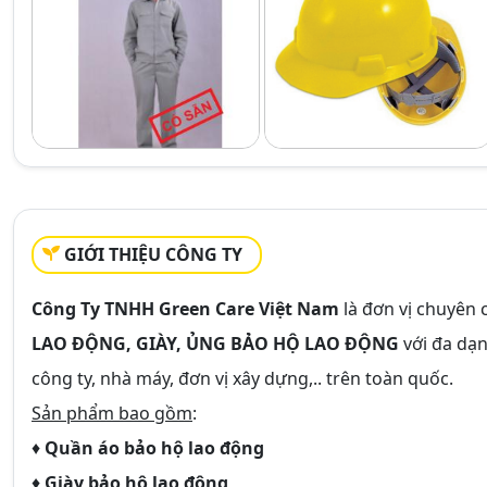
GIỚI THIỆU CÔNG TY
Công Ty TNHH Green Care Việt Nam
là đơn vị chuyên
LAO ĐỘNG, GIÀY, ỦNG BẢO HỘ LAO ĐỘNG
với đa dạn
công ty, nhà máy, đơn vị xây dựng,.. trên toàn quốc.
Sản phẩm bao gồm
:
♦
Quần áo bảo hộ lao động
♦
Giày bảo hộ lao động