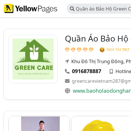
Quần áo Bảo Hộ Green Ca
TNHH Green Care Việt Nam
Quần Áo Bảo Hộ 
NHÀ TÀI TRỢ
Khu Đô Thị Trung Đông, P
0916878887
Hotlin
greencarevietnam287@gm
www.baoholaodongha