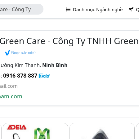
re - Công Ty
Danh mục Ngành nghề
Q
Green Care - Công Ty TNHH Green
Được xác minh
hường Kim Thanh,
Ninh Bình
0916 878 887
e:
ail.com
nam.com