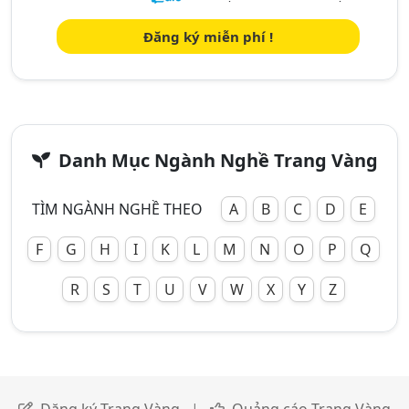
Đăng ký miễn phí !
Danh Mục Ngành Nghề Trang Vàng
TÌM NGÀNH NGHỀ THEO
A
B
C
D
E
F
G
H
I
K
L
M
N
O
P
Q
R
S
T
U
V
W
X
Y
Z