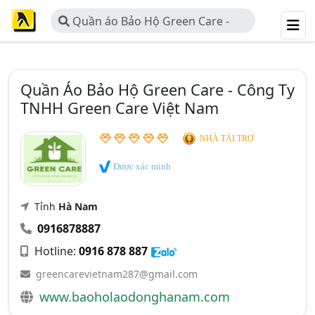
Quần áo Bảo Hộ Green Care -
Công Ty TNHH Green Care Việt Nam
Quần Áo Bảo Hộ Green Care - Công Ty
TNHH Green Care Việt Nam
NHÀ TÀI TRỢ
Được xác minh
Tỉnh
Hà Nam
0916878887
Hotline:
0916 878 887
greencarevietnam287@gmail.com
www.baoholaodonghanam.com