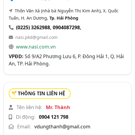
Thôn Văn Xá (nhà bà Nguyễn Thị Kim Anh), X. Quốc
Tuấn, H. An Dương,
Tp. Hải Phòng
(0225) 3262988
,
0904087298
,
nasi.pkd@gmail.com
www.nasi.com.vn
VPĐD:
Số 9/A2 Phương Lưu 6, P. Đông Hải 1, Q. Hải
An, TP. Hải Phòng.
THÔNG TIN LIÊN HỆ
Tên liên hệ:
Mr. Thành
Di động:
0904 121 798
Email:
vdungthanh@gmail.com