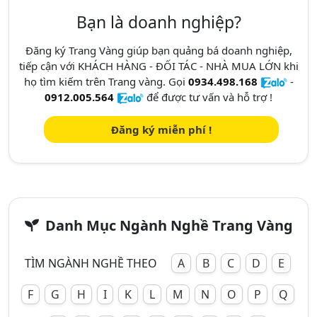
Bạn là doanh nghiệp?
Đăng ký Trang Vàng giúp bạn quảng bá doanh nghiệp,
tiếp cận với KHÁCH HÀNG - ĐỐI TÁC - NHÀ MUA LỚN khi
họ tìm kiếm trên Trang vàng. Gọi
0934.498.168
-
0912.005.564
để được tư vấn và hỗ trợ !
Đăng ký miễn phí !
Danh Mục Ngành Nghề Trang Vàng
TÌM NGÀNH NGHỀ THEO
A
B
C
D
E
F
G
H
I
K
L
M
N
O
P
Q