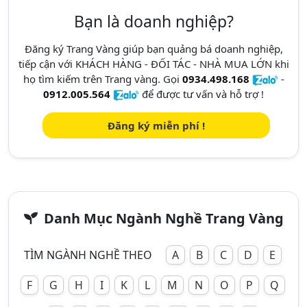
Bạn là doanh nghiệp?
Đăng ký Trang Vàng giúp bạn quảng bá doanh nghiệp,
tiếp cận với KHÁCH HÀNG - ĐỐI TÁC - NHÀ MUA LỚN khi
họ tìm kiếm trên Trang vàng. Gọi
0934.498.168
-
0912.005.564
để được tư vấn và hỗ trợ !
Đăng ký miễn phí !
Danh Mục Ngành Nghề Trang Vàng
TÌM NGÀNH NGHỀ THEO
A
B
C
D
E
F
G
H
I
K
L
M
N
O
P
Q