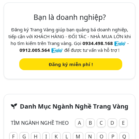
Bạn là doanh nghiệp?
Đăng ký Trang Vàng giúp bạn quảng bá doanh nghiệp,
tiếp cận với KHÁCH HÀNG - ĐỐI TÁC - NHÀ MUA LỚN khi
họ tìm kiếm trên Trang vàng. Gọi
0934.498.168
-
0912.005.564
để được tư vấn và hỗ trợ !
Đăng ký miễn phí !
Danh Mục Ngành Nghề Trang Vàng
TÌM NGÀNH NGHỀ THEO
A
B
C
D
E
F
G
H
I
K
L
M
N
O
P
Q