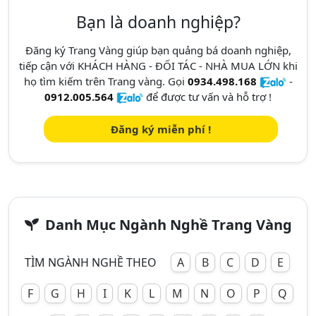
Bạn là doanh nghiệp?
Đăng ký Trang Vàng giúp bạn quảng bá doanh nghiệp,
tiếp cận với KHÁCH HÀNG - ĐỐI TÁC - NHÀ MUA LỚN khi
họ tìm kiếm trên Trang vàng. Gọi
0934.498.168
-
0912.005.564
để được tư vấn và hỗ trợ !
Đăng ký miễn phí !
Danh Mục Ngành Nghề Trang Vàng
TÌM NGÀNH NGHỀ THEO
A
B
C
D
E
F
G
H
I
K
L
M
N
O
P
Q