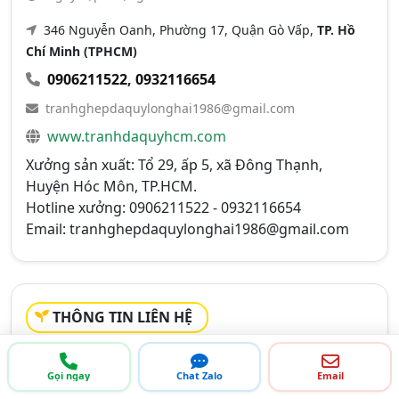
346 Nguyễn Oanh, Phường 17, Quận Gò Vấp,
TP. Hồ
Chí Minh (TPHCM)
0906211522
,
0932116654
tranhghepdaquylonghai1986@gmail.com
www.tranhdaquyhcm.com
Xưởng sản xuất: Tổ 29, ấp 5, xã Đông Thạnh,
Huyện Hóc Môn, TP.HCM.
Hotline xưởng: 0906211522 - 0932116654
Email:
tranhghepdaquylonghai1986@gmail.com
THÔNG TIN LIÊN HỆ
Tên liên hệ:
Hotline
Gọi ngay
Chat Zalo
Email
Di động:
0906 211 522