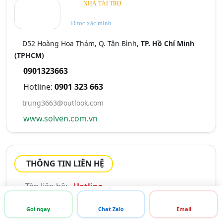
NHÀ TÀI TRỢ
Được xác minh
D52 Hoàng Hoa Thám, Q. Tân Bình,
TP. Hồ Chí Minh
(TPHCM)
0901323663
Hotline:
0901 323 663
trung3663@outlook.com
www.solven.com.vn
THÔNG TIN LIÊN HỆ
Tên liên hệ:
Hotline
Di động:
0901 323 663
Gọi ngay
Chat Zalo
Email
Email:
trung3663@outlook.com