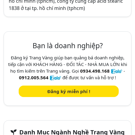
hồ chí minh (tphcm), công ty cung cấp acid stearic
1838 ở tại tp. hồ chí minh (tphcm)
Bạn là doanh nghiệp?
Đăng ký Trang Vàng giúp bạn quảng bá doanh nghiệp,
tiếp cận với KHÁCH HÀNG - ĐỐI TÁC - NHÀ MUA LỚN khi
họ tìm kiếm trên Trang vàng. Gọi
0934.498.168
-
0912.005.564
để được tư vấn và hỗ trợ !
Đăng ký miễn phí !
Danh Mục Ngành Nghề Trang Vàng