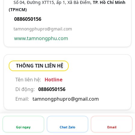
Số 04, Đường XTT15, ấp 1, Xã Bà Điểm,
TP. Hồ Chí Minh
(TPHCM)
0886050156
tamnongphupro@gmail.com
www.tamnongphu.com
THÔNG TIN LIÊN HỆ
Tên liên hệ:
Hotline
Di động:
0886050156
Email:
tamnongphupro@gmail.com
Gọi ngay
Chat Zalo
Email
XEM SẢN PHẨM VÀ DỊCH VỤ KHÁC