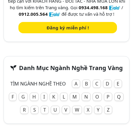
tiếp cận với KHÁCH HÀNG - ĐỐI TÁC - NHÀ MUA LỚN khi
họ tìm kiếm trên Trang vàng. Gọi
0934.498.168
/
0912.005.564
để được tư vấn và hỗ trợ !
Đăng ký miễn phí !
Danh Mục Ngành Nghề Trang Vàng
TÌM NGÀNH NGHỀ THEO
A
B
C
D
E
F
G
H
I
K
L
M
N
O
P
Q
R
S
T
U
V
W
X
Y
Z