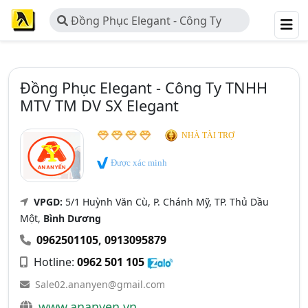
Đồng Phục Elegant - Công Ty
TNHH MTV TM DV SX Elegant
Đồng Phục Elegant - Công Ty TNHH
MTV TM DV SX Elegant
NHÀ TÀI TRỢ
Được xác minh
VPGD:
5/1 Huỳnh Văn Cù, P. Chánh Mỹ, TP. Thủ Dầu
Một,
Bình Dương
0962501105
,
0913095879
Hotline:
0962 501 105
Sale02.ananyen@gmail.com
www.ananyen.vn