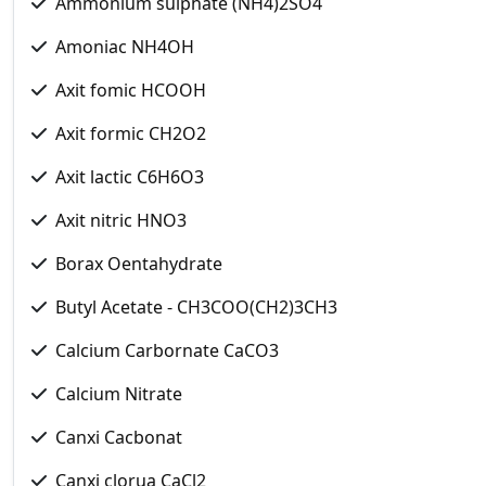
Ammonium sulphate (NH4)2SO4
Amoniac NH4OH
Axit fomic HCOOH
Axit formic CH2O2
Axit lactic C6H6O3
Axit nitric HNO3
Borax Oentahydrate
Butyl Acetate - CH3COO(CH2)3CH3
Calcium Carbornate CaCO3
Calcium Nitrate
Canxi Cacbonat
Canxi clorua CaCl2