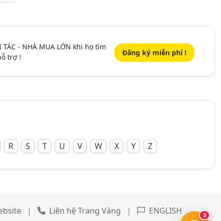
I TÁC - NHÀ MUA LỚN khi họ tìm
Đăng ký miễn phí !
ỗ trợ !
R
S
T
U
V
W
X
Y
Z
ebsite
|
Liên hệ Trang Vàng
|
ENGLISH
3