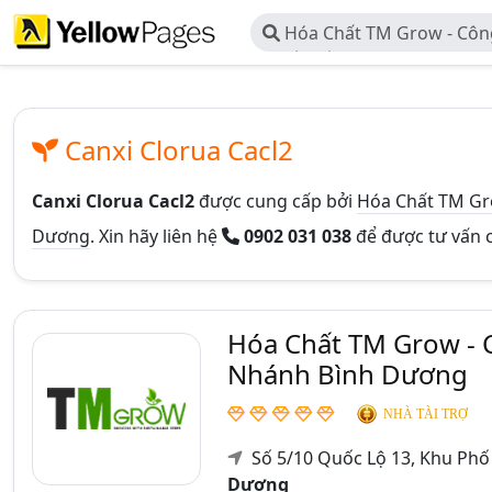
Hóa Chất TM Grow - Côn
Quốc Tế TM Grow - Chi Nh
Canxi Clorua Cacl2
Canxi Clorua Cacl2
được cung cấp bởi
Hóa Chất TM Gr
Dương
. Xin hãy liên hệ
0902 031 038
để được tư vấn c
Hóa Chất TM Grow - 
Nhánh Bình Dương
NHÀ TÀI TRỢ
Số 5/10 Quốc Lộ 13, Khu Phố
Dương