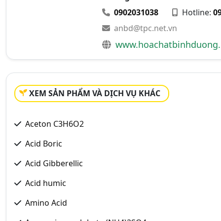
0902031038
Hotline:
0
anbd@tpc.net.vn
www.hoachatbinhduong
XEM SẢN PHẨM VÀ DỊCH VỤ KHÁC
Aceton C3H6O2
Acid Boric
Acid Gibberellic
Acid humic
Amino Acid