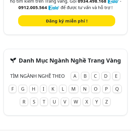
họ tìm kiếm trên Trang vàng. Gọi
0934.498.168
-
0912.005.564
để được tư vấn và hỗ trợ !
Đăng ký miễn phí !
Danh Mục Ngành Nghề Trang Vàng
TÌM NGÀNH NGHỀ THEO
A
B
C
D
E
F
G
H
I
K
L
M
N
O
P
Q
R
S
T
U
V
W
X
Y
Z