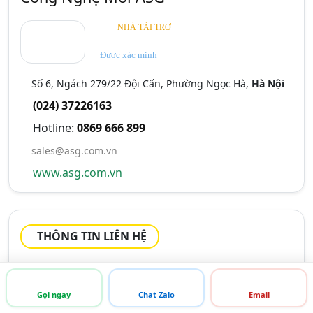
NHÀ TÀI TRỢ
Được xác minh
Số 6, Ngách 279/22 Đội Cấn, Phường Ngọc Hà,
Hà Nội
(024) 37226163
Hotline:
0869 666 899
sales@asg.com.vn
www.asg.com.vn
THÔNG TIN LIÊN HỆ
Tên liên hệ:
Hotline
Di động:
0869 666 899
Gọi ngay
Chat Zalo
Email