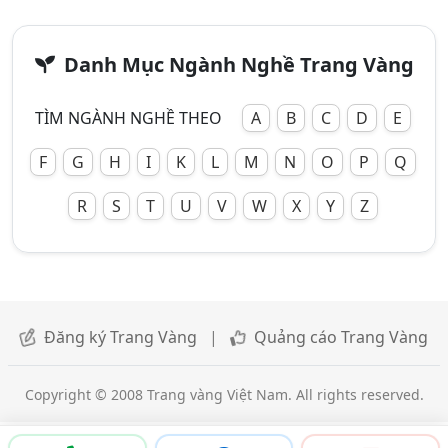
Danh Mục Ngành Nghề Trang Vàng
TÌM NGÀNH NGHỀ THEO
A
B
C
D
E
F
G
H
I
K
L
M
N
O
P
Q
R
S
T
U
V
W
X
Y
Z
Đăng ký Trang Vàng
|
Quảng cáo Trang Vàng
Copyright © 2008 Trang vàng Việt Nam. All rights reserved.