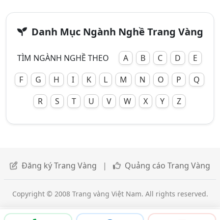
Danh Mục Ngành Nghề Trang Vàng
TÌM NGÀNH NGHỀ THEO
A
B
C
D
E
F
G
H
I
K
L
M
N
O
P
Q
R
S
T
U
V
W
X
Y
Z
Đăng ký Trang Vàng
|
Quảng cáo Trang Vàng
Copyright © 2008 Trang vàng Việt Nam. All rights reserved.