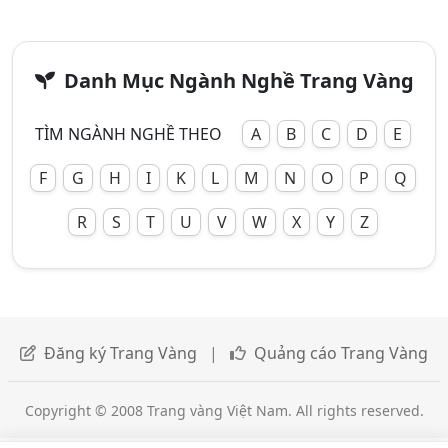
Danh Mục Ngành Nghề Trang Vàng
TÌM NGÀNH NGHỀ THEO
A
B
C
D
E
F
G
H
I
K
L
M
N
O
P
Q
R
S
T
U
V
W
X
Y
Z
Đăng ký Trang Vàng
|
Quảng cáo Trang Vàng
Copyright © 2008 Trang vàng Việt Nam. All rights reserved.