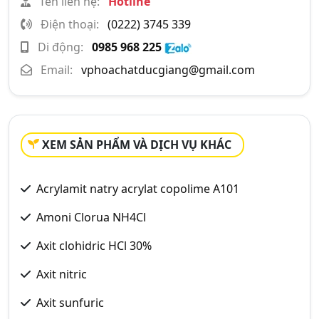
Tên liên hệ:
Hotline
Điện thoại:
(0222) 3745 339
Di động:
0985 968 225
Email:
vphoachatducgiang@gmail.com
XEM SẢN PHẨM VÀ DỊCH VỤ KHÁC
Acrylamit natry acrylat copolime A101
Amoni Clorua NH4Cl
Axit clohidric HCl 30%
Axit nitric
Axit sunfuric