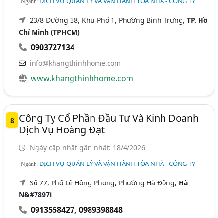
DỊCH VỤ QUẢN LÝ VÀ VẬN HÀNH TÒA NHÀ - CÔNG TY
Ngành:
23/8 Đường 38, Khu Phố 1, Phường Bình Trưng,
TP. Hồ
Chí Minh (TPHCM)
0903727134
info@khangthinhhome.com
www.khangthinhhome.com
Công Ty Cổ Phần Đầu Tư Và Kinh Doanh
8
Dịch Vụ Hoàng Đạt
Ngày cập nhật gần nhất: 18/4/2026
DỊCH VỤ QUẢN LÝ VÀ VẬN HÀNH TÒA NHÀ - CÔNG TY
Ngành:
Số 77, Phố Lê Hồng Phong, Phường Hà Đông,
Hà
N&#7897i
0913558427
,
0989398848