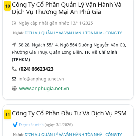
Công Ty Cổ Phần Quản Lý Vận Hành Và
10
Dịch Vụ Thương Mại An Phú Gia
Ngày cập nhật gần nhất: 13/11/2025
DỊCH VỤ QUẢN LÝ VÀ VẬN HÀNH TÒA NHÀ - CÔNG TY
Ngành:
Số 28, Ngách 55/14, Ngõ 564 Đường Nguyễn Văn Cừ,
Phường Gia Thụy, Quận Long Biên,
TP. Hồ Chí Minh
(TPHCM)
(024) 66623423
info@anphugia.net.vn
www.anphugia.net.vn
Công Ty Cổ Phần Đầu Tư Và Dịch Vụ PSM
11
Được xác minh
(ngày: 3/4/2026)
DỊCH VỤ QUẢN LÝ VÀ VẬN HÀNH TÒA NHÀ - CÔNG TY
Ngành: