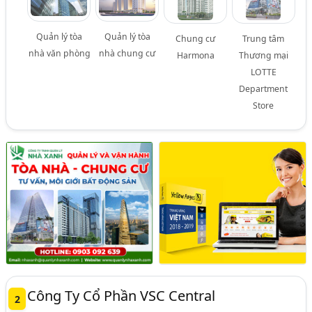
Quản lý tòa
Quản lý tòa
Chung cư
Trung tâm
nhà văn phòng
nhà chung cư
Harmona
Thương mại
LOTTE
Department
Store
Công Ty Cổ Phần VSC Central
2