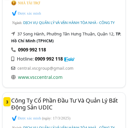
NHÀ TÀI TRỢ
Được xác minh
DỊCH VỤ QUẢN LÝ VÀ VẬN HÀNH TÒA NHÀ - CÔNG TY
Ngành:
37 Song Hành, Phường Tân Hưng Thuận, Quận 12,
TP.
Hồ Chí Minh (TPHCM)
0909 992 118
Hotline:
0909 992 118
central.vscgroup@gmail.com
www.vsccentral.com
Công Ty Cổ Phần Đầu Tư Và Quản Lý Bất
3
Động Sản UDIC
Được xác minh
(ngày: 17/3/2025)
DỊCH VỤ QUẢN LÝ VÀ VẬN HÀNH TÒA NHÀ - CÔNG TY
Ngành: