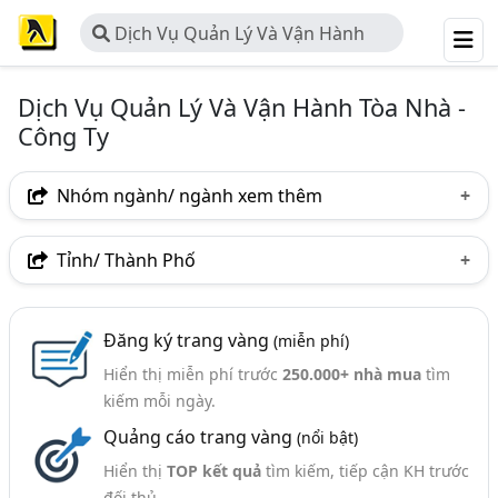
Dịch Vụ Quản Lý Và Vận Hành
Tòa Nhà - Công Ty
Dịch Vụ Quản Lý Và Vận Hành Tòa Nhà -
Công Ty
Nhóm ngành/ ngành xem thêm
Ngành nghề
Tỉnh/ Thành Phố
Dịch Vụ Quản Lý Và Vận Hành Tòa Nhà - Công Ty
(27)
Hà Nội
TP. Hồ Chí Minh (TPHCM)
Ngành xem thêm
Đăng ký trang vàng
(miễn phí)
Bà Rịa-Vũng Tàu
Đắk Lắk
Hiển thị miễn phí trước
250.000+ nhà mua
tìm
Bất Động Sản - Quản Lý Và Tư Vấn Bất Động Sản (271)
kiếm mỗi ngày.
Quảng cáo trang vàng
(nổi bật)
Hiển thị
TOP kết quả
tìm kiếm, tiếp cận KH trước
đối thủ.