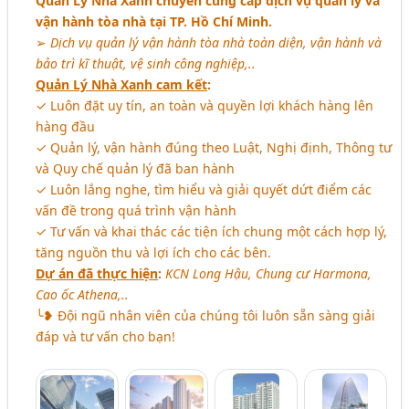
Quản Lý Nhà Xanh chuyên cung cấp dịch vụ quản lý và
vận hành tòa nhà tại TP. Hồ Chí Minh.
➢
Dịch vụ quản lý vận hành tòa nhà toàn diện, vận hành và
bảo trì kĩ thuật, vệ sinh công nghiệp,..
Quản Lý Nhà Xanh cam kết
:
✓ Luôn đặt uy tín, an toàn và quyền lợi khách hàng lên
hàng đầu
✓ Quản lý, vận hành đúng theo Luật, Nghị định, Thông tư
và Quy chế quản lý đã ban hành
✓ Luôn lắng nghe, tìm hiểu và giải quyết dứt điểm các
vấn đề trong quá trình vận hành
✓ Tư vấn và khai thác các tiện ích chung một cách hợp lý,
tăng nguồn thu và lợi ích cho các bên.
Dự án đã thực hiện
:
KCN Long Hậu, Chung cư Harmona,
Cao ốc Athena,..
╰❥ Đội ngũ nhân viên của chúng tôi luôn sẵn sàng giải
đáp và tư vấn cho bạn!