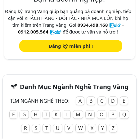
Đăng ký Trang Vàng giúp bạn quảng bá doanh nghiêp, tiếp
cận với KHÁCH HÀNG - ĐỐI TÁC - NHÀ MUA LỚN khi họ
tìm kiếm trên Trang vàng. Gọi
0934.498.168
-
0912.005.564
để được tư vấn và hỗ trợ !
Đăng ký miễn phí !
Danh Mục Ngành Nghề Trang Vàng
TÌM NGÀNH NGHỀ THEO:
A
B
C
D
E
F
G
H
I
K
L
M
N
O
P
Q
R
S
T
U
V
W
X
Y
Z