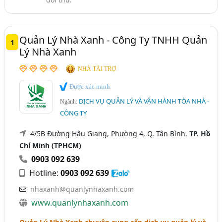
Quản Lý Nhà Xanh - Công Ty TNHH Quản
1
Lý Nhà Xanh
NHÀ TÀI TRỢ
Được xác minh
DỊCH VỤ QUẢN LÝ VÀ VẬN HÀNH TÒA NHÀ -
Ngành:
CÔNG TY
4/5B Đường Hậu Giang, Phường 4, Q. Tân Bình,
TP. Hồ
Chí Minh (TPHCM)
0903 092 639
Hotline:
0903 092 639
nhaxanh@quanlynhaxanh.com
www.quanlynhaxanh.com