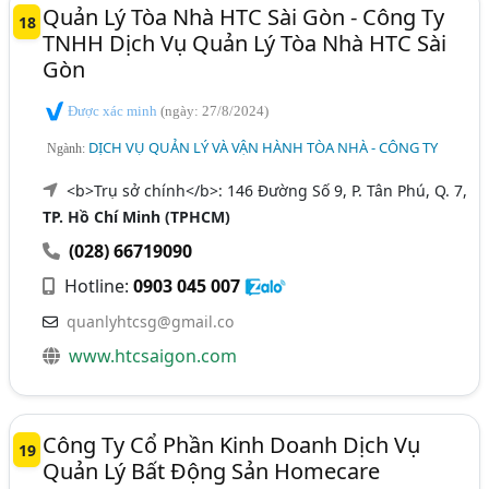
Quản Lý Tòa Nhà HTC Sài Gòn - Công Ty
18
TNHH Dịch Vụ Quản Lý Tòa Nhà HTC Sài
Gòn
Được xác minh
(ngày: 27/8/2024)
DỊCH VỤ QUẢN LÝ VÀ VẬN HÀNH TÒA NHÀ - CÔNG TY
Ngành:
<b>Trụ sở chính</b>: 146 Đường Số 9, P. Tân Phú, Q. 7,
TP. Hồ Chí Minh (TPHCM)
(028) 66719090
Hotline:
0903 045 007
quanlyhtcsg@gmail.co
www.htcsaigon.com
Công Ty Cổ Phần Kinh Doanh Dịch Vụ
19
Quản Lý Bất Động Sản Homecare