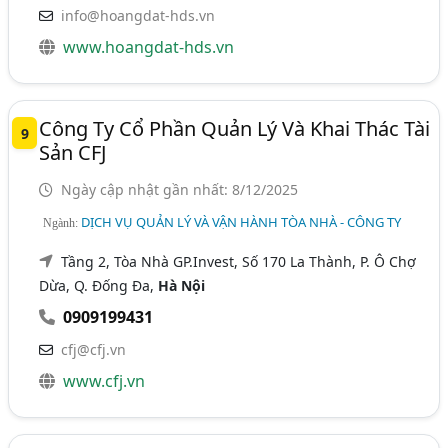
info@hoangdat-hds.vn
www.hoangdat-hds.vn
Công Ty Cổ Phần Quản Lý Và Khai Thác Tài
9
Sản CFJ
Ngày cập nhật gần nhất: 8/12/2025
DỊCH VỤ QUẢN LÝ VÀ VẬN HÀNH TÒA NHÀ - CÔNG TY
Ngành:
Tầng 2, Tòa Nhà GP.Invest, Số 170 La Thành, P. Ô Chợ
Dừa, Q. Đống Đa,
Hà Nội
0909199431
cfj@cfj.vn
www.cfj.vn