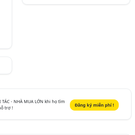
I TÁC - NHÀ MUA LỚN khi họ tìm
Đăng ký miễn phí !
ỗ trợ !