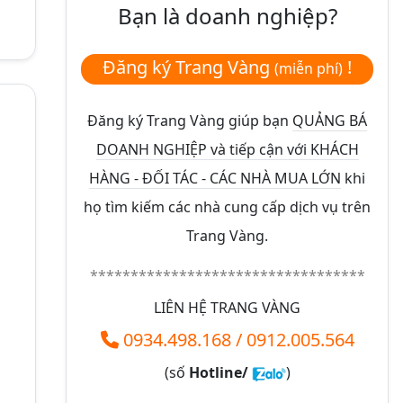
Bạn là doanh nghiệp?
Đăng ký Trang Vàng
!
(miễn phí)
Đăng ký Trang Vàng giúp bạn
QUẢNG BÁ
DOANH NGHIỆP và tiếp cận với KHÁCH
HÀNG - ĐỐI TÁC - CÁC NHÀ MUA LỚN
khi
họ tìm kiếm các nhà cung cấp dịch vụ trên
Trang Vàng.
**********************************
LIÊN HỆ TRANG VÀNG
0934.498.168
/
0912.005.564
(số
Hotline/
)