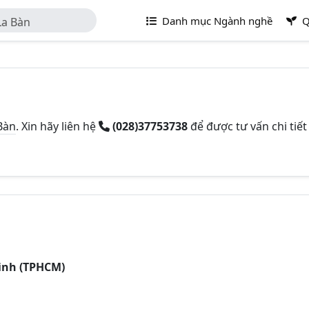
Danh mục Ngành nghề
Q
La Bàn
Bàn
. Xin hãy liên hệ
(028)37753738
để được tư vấn chi tiết
Minh (TPHCM)