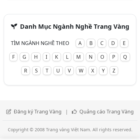
Danh Mục Ngành Nghề Trang Vàng
TÌM NGÀNH NGHỀ THEO
A
B
C
D
E
F
G
H
I
K
L
M
N
O
P
Q
R
S
T
U
V
W
X
Y
Z
Đăng ký Trang Vàng
|
Quảng cáo Trang Vàng
Copyright © 2008 Trang vàng Việt Nam. All rights reserved.