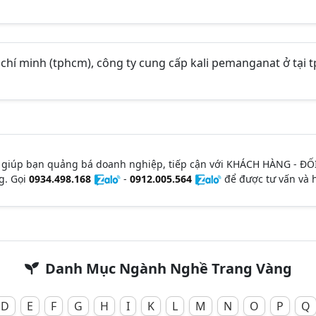
chí minh (tphcm), công ty cung cấp kali pemanganat ở tại t
 giúp bạn quảng bá doanh nghiệp, tiếp cận với KHÁCH HÀNG - ĐỐ
g. Gọi
0934.498.168
-
0912.005.564
để được tư vấn và h
Danh Mục Ngành Nghề Trang Vàng
D
E
F
G
H
I
K
L
M
N
O
P
Q