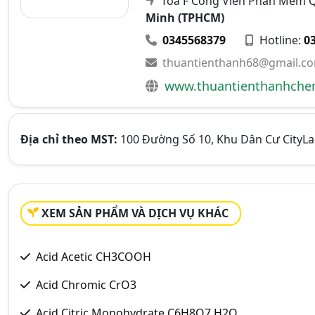
Toà F Công Viên Phần Mềm Q
Minh (TPHCM)
0345568379
Hotline:
0
thuantienthanh68@gmail.c
www.thuantienthanhch
Địa chỉ theo MST:
100 Đường Số 10, Khu Dân Cư CityLa
XEM SẢN PHẨM VÀ DỊCH VỤ KHÁC
Acid Acetic CH3COOH
Acid Chromic CrO3
Acid Citric Monohydrate C6H8O7.H2O