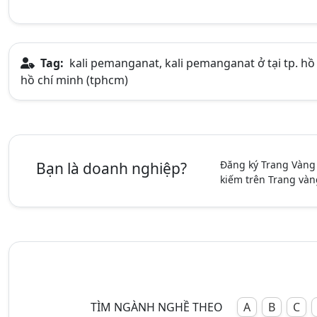
Tag:
kali pemanganat, kali pemanganat ở tại tp. hồ 
hồ chí minh (tphcm)
Đăng ký Trang Vàng
Bạn là doanh nghiệp?
kiếm trên Trang vàn
TÌM NGÀNH NGHỀ THEO
A
B
C