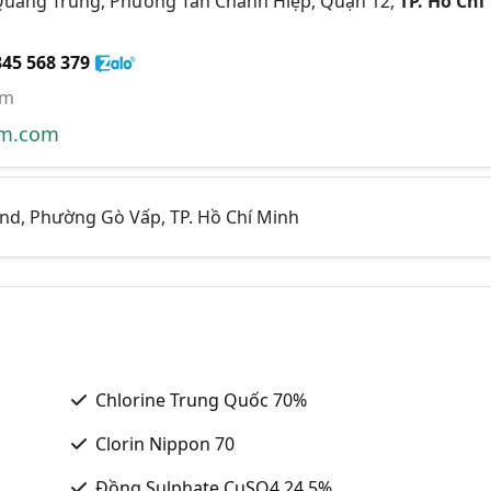
uang Trung, Phường Tân Chánh Hiệp, Quận 12,
TP. Hồ Chí
345 568 379
om
em.com
nd, Phường Gò Vấp, TP. Hồ Chí Minh
Chlorine Trung Quốc 70%
Clorin Nippon 70
Đồng Sulphate CuSO4 24.5%