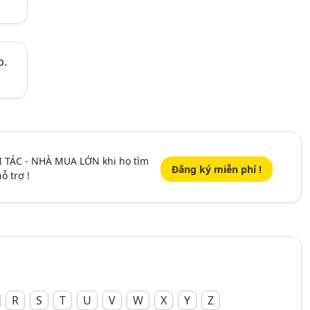
p.
I TÁC - NHÀ MUA LỚN khi họ tìm
Đăng ký miễn phí !
ỗ trợ !
R
S
T
U
V
W
X
Y
Z