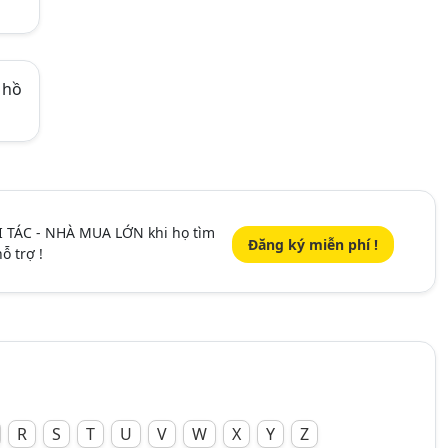
 hồ
I TÁC - NHÀ MUA LỚN khi họ tìm
Đăng ký miễn phí !
ỗ trợ !
R
S
T
U
V
W
X
Y
Z