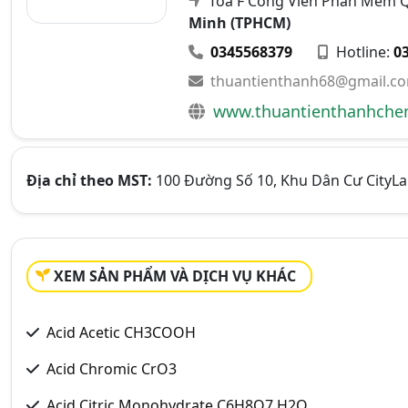
Toà F Công Viên Phần Mềm Q
Minh (TPHCM)
0345568379
Hotline:
0
thuantienthanh68@gmail.c
www.thuantienthanhch
Địa chỉ theo MST:
100 Đường Số 10, Khu Dân Cư CityLa
XEM SẢN PHẨM VÀ DỊCH VỤ KHÁC
Acid Acetic CH3COOH
Acid Chromic CrO3
Acid Citric Monohydrate C6H8O7.H2O