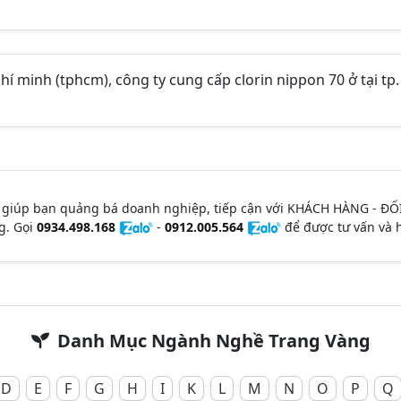
chí minh (tphcm), công ty cung cấp clorin nippon 70 ở tại tp.
 giúp bạn quảng bá doanh nghiệp, tiếp cận với KHÁCH HÀNG - ĐỐ
g. Gọi
0934.498.168
-
0912.005.564
để được tư vấn và h
Danh Mục Ngành Nghề Trang Vàng
D
E
F
G
H
I
K
L
M
N
O
P
Q