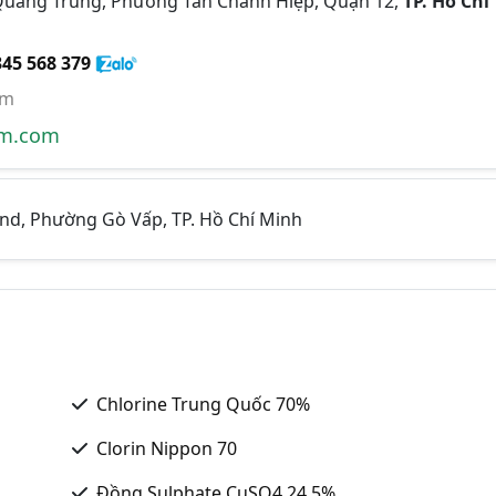
uang Trung, Phường Tân Chánh Hiệp, Quận 12,
TP. Hồ Chí
345 568 379
om
em.com
nd, Phường Gò Vấp, TP. Hồ Chí Minh
Chlorine Trung Quốc 70%
Clorin Nippon 70
Đồng Sulphate CuSO4 24.5%