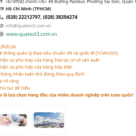
<b>VPGD chính:</b> 49 Đường Pasteur, Phường Sài Gòn, Quận 1
TP. Hồ Chí Minh (TPHCM)
(028) 22212797
,
(028) 38294274
info@quatest3.com.vn
www.quatest3.com.vn
dịch vụ
 thống quản lý theo tiêu chuẩn VN và quốc tế (TCVN/ISO)
hận sự phù hợp của hàng hóa tại cơ sở sản xuất
nhận sự phù hợp của hàng hóa XNK
 chứng nhận tuân thủ đúng theo quy định
ai rõ ràng
thủ tục dễ hiểu
 là lựa chọn hàng đầu của nhiều doanh nghiệp trên toàn quốc!