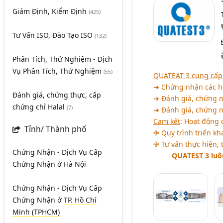
Giám Định, Kiểm Định
(425)
Tư Vấn ISO, Đào Tạo ISO
(132)
Phân Tích, Thử Nghiệm - Dịch
Vụ Phân Tích, Thử Nghiệm
(55)
QUATEAT 3 cung cấp 
➔ Chứng nhận các hệ
Đánh giá, chứng thực, cấp
➔ Đánh giá, chứng n
chứng chỉ Halal
(7)
➔ Đánh giá, chứng 
Cam kết
: Hoạt động
Tỉnh/ Thành phố
✙ Quy trình triển kh
✙ Tư vấn thực hiện, 
Chứng Nhận - Dịch Vụ Cấp
QUATEST 3 luôn
Chứng Nhận
ở
Hà Nội
Chứng Nhận - Dịch Vụ Cấp
Chứng Nhận
ở
TP. Hồ Chí
Minh (TPHCM)