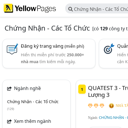
Chứng Nhận - Các Tổ Ch
Chứng Nhận - Các Tổ Chức
[có
129
công ty 
Đăng ký trang vàng
Quản
(miễn phí)
Hiển thị miễn phí trước
250.000+
Hiển 
nhà mua
tìm kiếm mỗi ngày.
cận K
QUATEST 3 - T
Ngành nghề
1
Lượng 3
Chứng Nhận - Các Tổ Chức
NHÀ TÀ
(129)
CHỨNG NHẬN - 
Ngành:
Xem thêm ngành