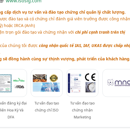
www.isosig.com
g cấp dịch vụ tư vấn và đào tạo chứng chỉ quản lý chất lượng.
ợc đào tạo và có chứng chỉ đánh giá viên trưởng được công nhậ
ỹ) hoặc IRCA (Anh)
ện trọn gói đào tạo và chứng nhận với
chi phí cạnh tranh trên thị
của chúng tôi được
công nhận quốc tế IAS, IAF, UKAS được chấp nh
.
g sẽ đồng hành cùng sự thịnh vượng, phát triển của khách hàng
 vấn đăng ký đại
Tư vấn đạo tạo
Tư vấn đạo tạo
diện Hoa Kỳ Và
chứng chỉ ISO
chứng nhận
DFA
Marketing