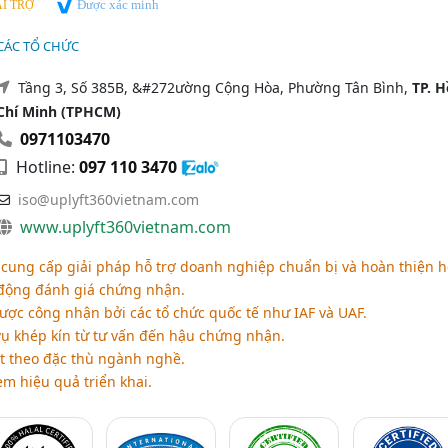
Được xác minh
I TRỢ
CÁC TỔ CHỨC
Tầng 3, Số 385B, &#272ường Cộng Hòa, Phường Tân Bình,
TP. H
Chí Minh (TPHCM)
0971103470
Hotline:
097 110 3470
iso@uplyft360vietnam.com
www.uplyft360vietnam.com
cung cấp giải pháp hỗ trợ doanh nghiệp chuẩn bị và hoàn thiện h
động đánh giá chứng nhận.
ợc công nhận bởi các tổ chức quốc tế như IAF và UAF.
vụ khép kín từ tư vấn đến hậu chứng nhận.
ạt theo đặc thù ngành nghề.
èm hiệu quả triển khai.