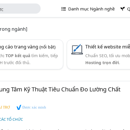
Danh mục Ngành nghề
Q
ức
trong ngành]
g cáo trang vàng
Thiết kế website mi
(nổi bật)
thị
TOP kết quả
tìm kiếm, tiếp
Chuẩn SEO, tối ưu mob
H trước đối thủ.
Hosting trọn đời
.
rung Tâm Kỹ Thuật Tiêu Chuẩn Đo Lường Chất
Được xác minh
I TRỢ
CÁC TỔ CHỨC