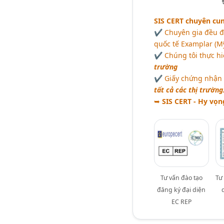
SIS CERT chuyên cun
✔ Chuyên gia đều đư
quốc tế Examplar (M
✔ Chúng tôi thực hi
trường
✔ Giấy chứng nhận 
tất cả các thị trường
➥
SIS CERT - Hy vọn
Tư vấn đào tạo
Tư
đăng ký đại diện
EC REP