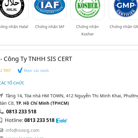
ứng nhận Halal
Chứng nhận IAF
Chứng nhận
Chứng nhận G
Kosher
 - Công Ty TNHH SIS CERT
Được xác minh
I TRỢ
CÁC TỔ CHỨC
Tầng 14, Tòa nhà HM TOWN, 412 Nguyễn Thị Minh Khai, Phườn
Bàn Cờ,
TP. Hồ Chí Minh (TPHCM)
0813 233 518
Hotline:
0813 233 518
info@isosig.com