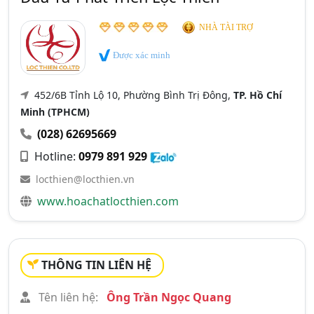
NHÀ TÀI TRỢ
Được xác minh
452/6B Tỉnh Lộ 10, Phường Bình Trị Đông,
TP. Hồ Chí
Minh (TPHCM)
(028) 62695669
Hotline:
0979 891 929
locthien@locthien.vn
www.hoachatlocthien.com
THÔNG TIN LIÊN HỆ
Tên liên hệ:
Ông Trần Ngọc Quang