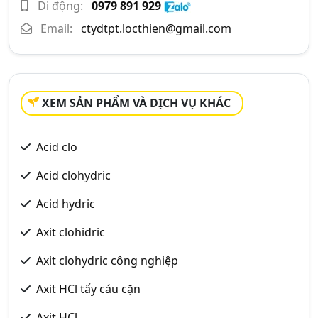
Di động:
0979 891 929
Email:
ctydtpt.locthien@gmail.com
XEM SẢN PHẨM VÀ DỊCH VỤ KHÁC
Acid clo
Acid clohydric
Acid hydric
Axit clohidric
Axit clohydric công nghiệp
Axit HCl tẩy cáu cặn
Axit HCl