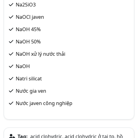
Na2SiO3
NaOCl javen
NaOH 45%
NaOH 50%
NaOH xử lý nước thải
NaOH
Natri silicat
Nước gia ven
Nước javen công nghiệp
Tag:
acid clohydric, acid clohydric ở tại tp. hồ