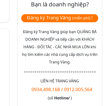
Bạn là doanh nghiệp?
Đăng ký Trang Vàng
!
(miễn phí)
Đăng ký Trang Vàng giúp bạn
QUẢNG BÁ
DOANH NGHIỆP và tiếp cận với KHÁCH
HÀNG - ĐỐI TÁC - CÁC NHÀ MUA LỚN
khi
họ tìm kiếm các nhà cung cấp dịch vụ trên
Trang Vàng.
**********************************
LIÊN HỆ TRANG VÀNG
0934.498.168
/
0912.005.564
(số
Hotline/
)