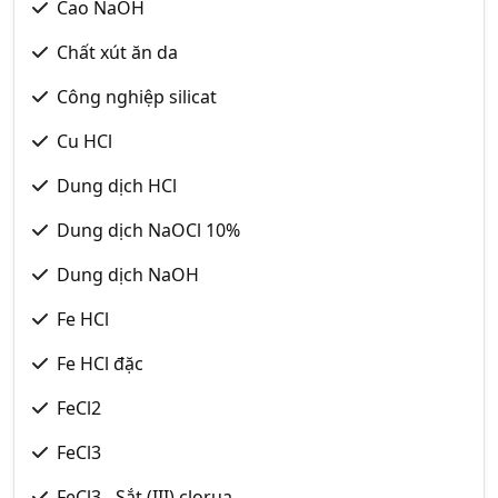
Cao NaOH
Chất xút ăn da
Công nghiệp silicat
Cu HCl
Dung dịch HCl
Dung dịch NaOCl 10%
Dung dịch NaOH
Fe HCl
Fe HCl đặc
FeCl2
FeCl3
FeCl3 - Sắt (III) clorua