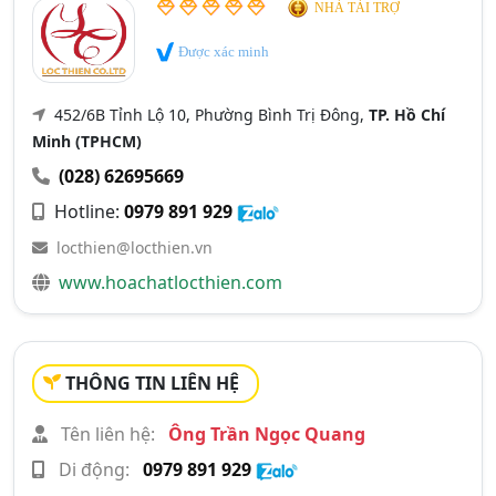
NHÀ TÀI TRỢ
Được xác minh
452/6B Tỉnh Lộ 10, Phường Bình Trị Đông,
TP. Hồ Chí
Minh (TPHCM)
(028) 62695669
Hotline:
0979 891 929
locthien@locthien.vn
www.hoachatlocthien.com
THÔNG TIN LIÊN HỆ
Tên liên hệ:
Ông Trần Ngọc Quang
Di động:
0979 891 929