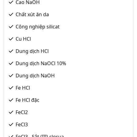
Cao NaOH
Chất xút ăn da
Công nghiệp silicat
Cu HCl
Dung dịch HCl
Dung dịch NaOCl 10%
Dung dịch NaOH
Fe HCl
Fe HCl đặc
FeCl2
FeCl3
FeCl3 - Sắt (III) clorua