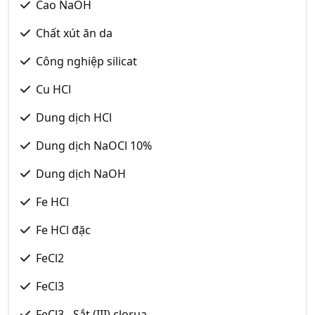
Cao NaOH
Chất xút ăn da
Công nghiệp silicat
Cu HCl
Dung dịch HCl
Dung dịch NaOCl 10%
Dung dịch NaOH
Fe HCl
Fe HCl đặc
FeCl2
FeCl3
FeCl3 - Sắt (III) clorua