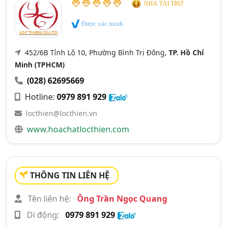
NHÀ TÀI TRỢ
Được xác minh
452/6B Tỉnh Lộ 10, Phường Bình Trị Đông,
TP. Hồ Chí
Minh (TPHCM)
(028) 62695669
Hotline:
0979 891 929
locthien@locthien.vn
www.hoachatlocthien.com
THÔNG TIN LIÊN HỆ
Tên liên hệ:
Ông Trần Ngọc Quang
Di động:
0979 891 929